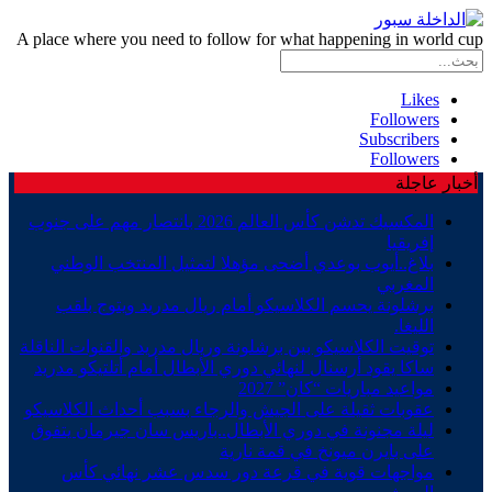
A place where you need to follow for what happening in world cup
Likes
Followers
Subscribers
Followers
أخبار عاجلة
المكسيك تدشن كأس العالم 2026 بانتصار مهم على جنوب
إفريقيا
بلاغ..أيوب بوعدي أضحى مؤهلا لتمثيل المنتخب الوطني
المغربي
برشلونة يحسم الكلاسيكو أمام ريال مدريد ويتوج بلقب
الليغا.
توقيت الكلاسيكو بين برشلونة وريال مدريد والقنوات الناقلة
ساكا يقود أرسنال لنهائي دوري الأبطال أمام أتلتيكو مدريد
مواعيد مباريات “كان” 2027
عقوبات ثقيلة على الجيش والرجاء بسبب أحداث الكلاسيكو
ليلة مجنونة في دوري الأبطال..باريس سان جيرمان يتفوق
على بايرن ميونخ في قمة نارية
مواجهات قوية في قرعة دور سدس عشر نهائي كأس