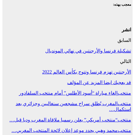
معجب بهذه:
انشر
السابق
تشكيلة فرنسا والأرجنتين في نهائي المونديال
التالي
الأرجنتين تهزم فرنسا وتتوج بكأس العالم 2022
قد يعجبك ايضا
المزيد عن المؤلف
منتخب
إلغاء مباراة “أسود الأطلس” أمام منتخب السلفادور
منتخب
المغرب يُطلق سراح مشجعين سنغاليين وجزائري بعد
استكمال…
منتخب
“منتخب أمريكي” يعلن رسميا ملاقاة المغرب وديا قبل…
منتخب
محمد وهبي يحدد موعد إعلان لائحة المنتخب المغربي…