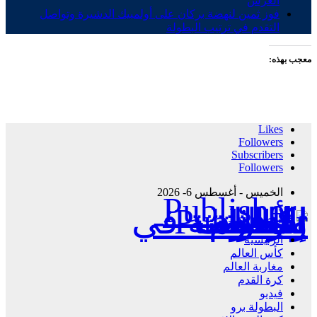
العرش
فوز ثمين لنهضة بركان على أولمبيك الدشيرة وتواصل
التقدم في ترتيب البطولة
معجب بهذه:
Likes
Followers
Subscribers
Followers
الخميس - أغسطس 6- 2026
Publisher - تغطية إخبارية لكافة الأحداث الرياضية في المغرب والعالم.
الرئيسية
كأس العالم
مغاربة العالم
كرة القدم
فيديو
البطولة برو