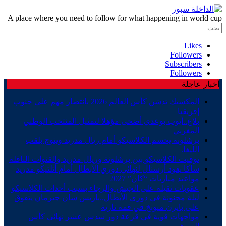
A place where you need to follow for what happening in world cup
Likes
Followers
Subscribers
Followers
أخبار عاجلة
المكسيك تدشن كأس العالم 2026 بانتصار مهم على جنوب
إفريقيا
بلاغ..أيوب بوعدي أضحى مؤهلا لتمثيل المنتخب الوطني
المغربي
برشلونة يحسم الكلاسيكو أمام ريال مدريد ويتوج بلقب
الليغا.
توقيت الكلاسيكو بين برشلونة وريال مدريد والقنوات الناقلة
ساكا يقود أرسنال لنهائي دوري الأبطال أمام أتلتيكو مدريد
مواعيد مباريات “كان” 2027
عقوبات ثقيلة على الجيش والرجاء بسبب أحداث الكلاسيكو
ليلة مجنونة في دوري الأبطال..باريس سان جيرمان يتفوق
على بايرن ميونخ في قمة نارية
مواجهات قوية في قرعة دور سدس عشر نهائي كأس