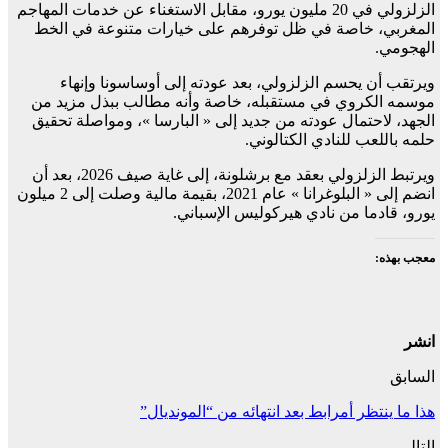
الزلزولي في 20 مليون يورو، مقابل الاستغناء عن خدمات المهاجم
المغربي، خاصة في ظل توفرهم على خيارات متنوعة في الخط
الهجومي.
ويرتقب أن يحسم الزلزولي، بعد عودته إلى أوساسونا وإنهاء
موسمه الكروي في مستقبله، خاصة وأنه مطالب ببذل مزيد من
الجهد، لاحتمال عودته من جديد إلى « البارسا »، ومواصلة تحقيق
حلمه باللعب للنادي الكتالوني.
ويرتبط الزلزولي بعقد مع برشلونة، إلى غاية صيف 2026، بعد أن
انضم إلى « البلوغرانا » عام 2021، بقيمة مالية وصلت إلى 2 ميلون
يورو، قادما من نادي هيركوليس الإسباني.
معجب بهذه:
انشر
السابق
هذا ما ينتظر أمرابط بعد انتهائه من “المونديال”
التالي