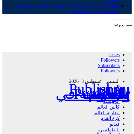
العرش
فوز ثمين لنهضة بركان على أولمبيك الدشيرة وتواصل
التقدم في ترتيب البطولة
معجب بهذه:
Likes
Followers
Subscribers
Followers
السبت - أغسطس 8- 2026
Publisher - تغطية إخبارية لكافة الأحداث الرياضية في المغرب والعالم.
الرئيسية
كأس العالم
مغاربة العالم
كرة القدم
فيديو
البطولة برو