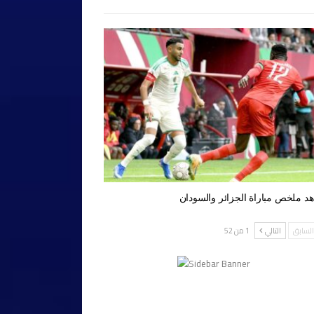
د ملخص مباراة الجزائر والسودان
لسابق
التالي
1 من 52