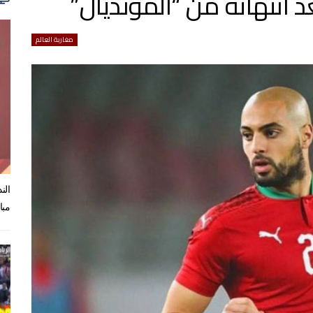
د انتهائه من “المونديال”
مغاربة العالم
الن
مبا