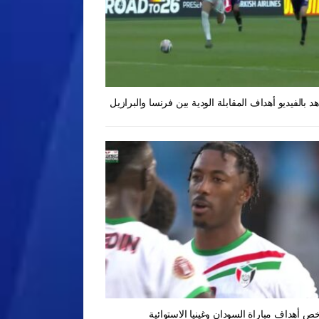
د بالفيديو أهداف المقابلة الودية بين فرنسا والبرازيل
ص أهداف مباراة السودان وغينيا الاستوائية