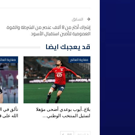
السابق
إشراك أكثر من 8 آلاف عنصر من الشرطة والقوة
العمومية لتأمين استقبال الأسود
قد يعجبك ايضا
مغاربة العالم
مغاربة العال
بلاغ..أيوب بوعدي أضحى مؤهلا
تألق في ا
لتمثيل المنتخب الوطني…
الله على 
السابق
التالي