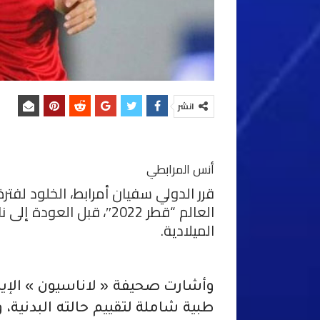
انشر
أنس المرابطي
قرر الدولي سفيان أمرابط، الخلود لفت
العالم “قطر 2022″، قبل ا
الميلادية.
وأشارت صحيفة « لاناسيون » الإيط
طبية شاملة لتقييم حالته البدنية