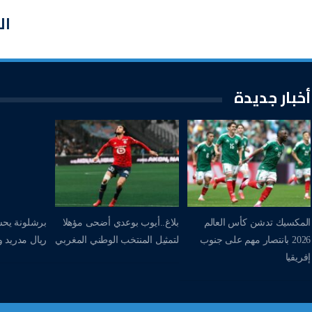
ال
أخبار جديدة
المكسيك تدشن كأس العالم
بلاغ..أيوب بوعدي أضحى مؤهلا
برشلونة يحس
2026 بانتصار مهم على جنوب
لتمثيل المنتخب الوطني المغربي
ريال مدريد وي
إفريقيا