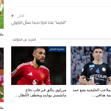
التالي
“البارسا” يتخذ قرارا جديدا بشأن الزلزولي
ملخ
المزيد عن المؤلف
م
مغاربة العالم
لملاعب الخليجية يضع حمد
مزراوي يتألق في قلب دفاع
قمة هدافي…
مانشستر يونايتد ويخطف الأنظار…
ملخ