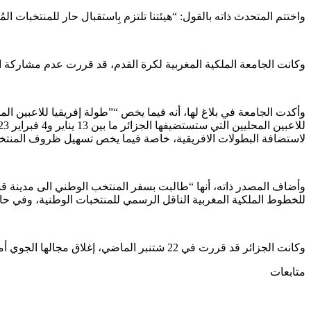
واختتم المتحدث ذاته بالقول: “هيئتنا تلتزم بِاستقبال حار للمنتخبات ا
وكانت الجامعة الملكية المغربية لكرة القدم، قد قررت عدم مشاركة المنتخب المغربي لأقل من 23 سنة في دورة “الشان” المقامة بالجزائر، إلا إذا توفر
لاستضافة البطولات الافريقية، خاصة فيما يخص تسهيل ظروف المنتخ
وأضاف المصدر ذاته، أنها “طالبت بسفر المنتخب الوطني الى مدينة ق
للخطوط الملكية المغربية الناقل الرسمي للمنتخبات الوطنية، وفي ح
وكانت الجزائر قد قررت في 22 شتنبر الماضي، إغلاق مجالها الجوي أمام كل الطائرات المغربية والتي تحمل رقم تسجيل مغربي، بعدما قطعت علاقاتها الدبوماسية مع المغرب من جانب واحد في 24 غشت 2022
متابعات