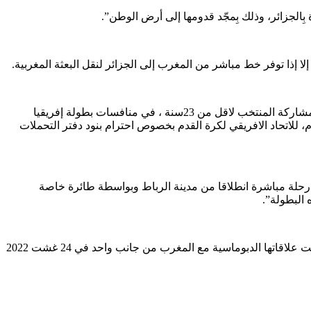
بِالجزائر، وذلك بِمجّد قدومها إلى أرض الوطن”.
وأكدت الجامعة في بلاغ لها، أنه فيما يخص “”طولة إفريقيا للاعبين المحليين، ذكر فوزي لقجع، بقرار المكتب المديري في اجتماعاته الاخيرة بمشاركة المنتخب لاقل من 23سنة ، في منافسات بطولة إفريقيا
الجامعة الملكية المغربية لكرة القدم، للاتحاد الافريقي لكرة القدم بخصوص احترام بنود دفتر التحملات
رحلة مباشرة انطلاقا من مدينة الرباط وبواسطة طائرة خاصة
البطولة”.