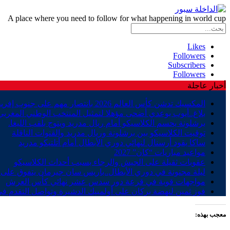
A place where you need to follow for what happening in world cup
Likes
Followers
Subscribers
Followers
أخبار عاجلة
المكسيك تدشن كأس العالم 2026 بانتصار مهم على جنوب إفريقيا
بلاغ..أيوب بوعدي أضحى مؤهلا لتمثيل المنتخب الوطني المغربي
برشلونة يحسم الكلاسيكو أمام ريال مدريد ويتوج بلقب الليغا.
توقيت الكلاسيكو بين برشلونة وريال مدريد والقنوات الناقلة
ساكا يقود أرسنال لنهائي دوري الأبطال أمام أتلتيكو مدريد
مواعيد مباريات “كان” 2027
عقوبات ثقيلة على الجيش والرجاء بسبب أحداث الكلاسيكو
ليلة مجنونة في دوري الأبطال..باريس سان جيرمان يتفوق على ب
مواجهات قوية في قرعة دور سدس عشر نهائي كأس العرش
فوز ثمين لنهضة بركان على أولمبيك الدشيرة وتواصل التقدم في
معجب بهذه: