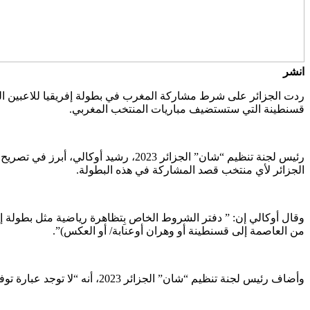
انشر
ردت الجزائر على شرط مشاركة المغرب في بطولة إفريقيا للاعبين المحل
قسنطينة التي ستستضيف مباريات المنتخب المغربي.
الجزائر لأي منتخب قصد المشاركة في هذه البطولة.
وقال أوكالي إن: ” دفتر الشروط الخاص بِتظاهرة رياضية مثل بطولة إف
من العاصمة إلى قسنطينة أو وهران أوعنابة/ أو العكس)”.
وأضاف رئيس لجنة تنظيم “شان” الجزائر 2023، أنه “لا توجد عبارة توفير خط جوّي مباشر”، مضيفا أن “أغلبية المنتخبات المُشاركة ستحل بالجزائر قادمة من بلد آخر وليس عبر خط جوي مباشر ينطلق من بلدها”.