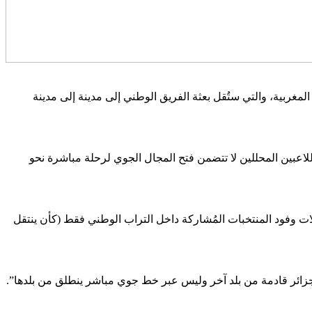
غربية، والتي ستُقل بعثة الفريق الوطني إلى مدينة إلى مدينة
حفي، أمس الأربعاء 28 دجنبر 2022، أن شروط تنظيم بطولة إفريقيا للاعبين المحللين لا تتضمن فتح المجال الجوي لرحلة مباشرة نحو
لات وفود المنتخبات المُشاركة داخل التراب الوطني فقط (كأن ينتقل