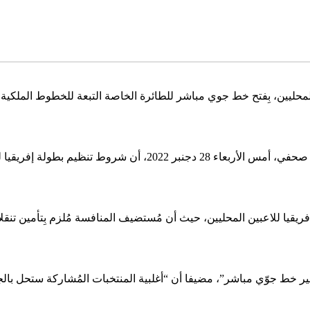
يين، بِفتح خط جوي مباشر للطائرة الخاصة التبعة للخطوط الملكية الم
رئيس لجنة تنظيم “شان” الجزائر 2023، رشيد أوكالي، أبرز في تصريح ص
ريقيا للاعبين المحليين، حيث أن مُستضيف المنافسة مُلزم بِتأمين تنق