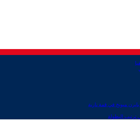
ايرن ميونخ في قمة نارية
 ترتيب البطولة