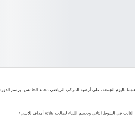
لى أرضية المركب الرياضي محمد الخامس، برسم الدورة ال11 من البطولة الوطنية الإحترافية “إنوي” لكرة ال
لثالث في الشوط الثاني ويحسم اللقاء لصالحه بثلاثة أهداف للاشيء.