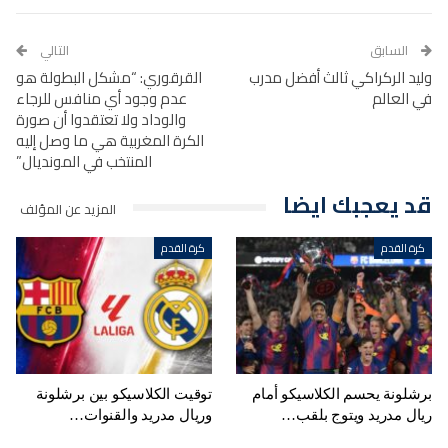
السابق
التالي
وليد الركراكي ثالث أفضل مدرب
القرقوري: “مشكل البطولة هو
في العالم
عدم وجود أي منافس للرجاء
والوداد ولا تعتقدوا أن صورة
الكرة المغربية هي ما وصل إليه
المنتخب في المونديال”
قد يعجبك ايضا
المزيد عن المؤلف
كرة القدم
كرة القدم
برشلونة يحسم الكلاسيكو أمام
توقيت الكلاسيكو بين برشلونة
ريال مدريد ويتوج بلقب…
وريال مدريد والقنوات…