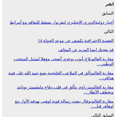
انشر
السابق
أخبار دوليةالدوري الانجليزي ليفربول يضغط للتعاقد مع أمرابط
التالي
العصبة الاحترافية تكشف عن موعد الجولة 14
قد يعجبك ايضا
المزيد عن المؤلف
مغاربة العالم
بلاغ..أيوب بوعدي أضحى مؤهلا لتمثيل المنتخب
الوطني…
مغاربة العالم
تألق في الملاعب الخليجية يضع حمد الله على قمة
هدافي…
مغاربة العالم
مزراوي يتألق في قلب دفاع مانشستر يونايتد
ويخطف الأنظار…
مغاربة العالم
بوفال يبعث رسالة قوية لوهبي بهدفه الأول مع
لوهافر قبل…
السابق
التالي