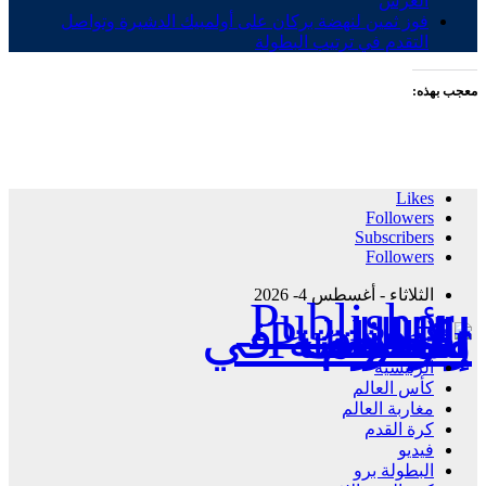
العرش
فوز ثمين لنهضة بركان على أولمبيك الدشيرة وتواصل
التقدم في ترتيب البطولة
معجب بهذه:
Likes
Followers
Subscribers
Followers
الثلاثاء - أغسطس 4- 2026
Publisher - تغطية إخبارية لكافة الأحداث الرياضية في المغرب والعالم.
الرئيسية
كأس العالم
مغاربة العالم
كرة القدم
فيديو
البطولة برو