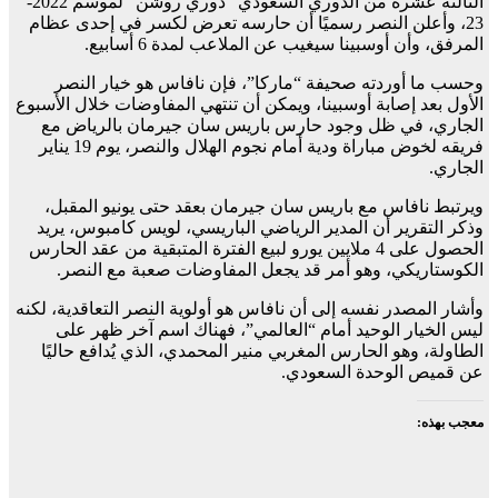
الثالثة عشرة من الدوري السعودي “دوري روشن” لموسم 2022-
23، وأعلن النصر رسميًا أن حارسه تعرض لكسر في إحدى عظام
المرفق، وأن أوسبينا سيغيب عن الملاعب لمدة 6 أسابيع.
وحسب ما أوردته صحيفة “ماركا”، فإن نافاس هو خيار النصر
الأول بعد إصابة أوسبينا، ويمكن أن تنتهي المفاوضات خلال الأسبوع
الجاري، في ظل وجود حارس باريس سان جيرمان بالرياض مع
فريقه لخوض مباراة ودية أمام نجوم الهلال والنصر، يوم 19 يناير
الجاري.
ويرتبط نافاس مع باريس سان جيرمان بعقد حتى يونيو المقبل،
وذكر التقرير أن المدير الرياضي الباريسي، لويس كامبوس، يريد
الحصول على 4 ملايين يورو لبيع الفترة المتبقية من عقد الحارس
الكوستاريكي، وهو أمر قد يجعل المفاوضات صعبة مع النصر.
وأشار المصدر نفسه إلى أن نافاس هو أولوية النصر التعاقدية، لكنه
ليس الخيار الوحيد أمام “العالمي”، فهناك اسم آخر ظهر على
الطاولة، وهو الحارس المغربي منير المحمدي، الذي يُدافع حاليًا
عن قميص الوحدة السعودي.
معجب بهذه: