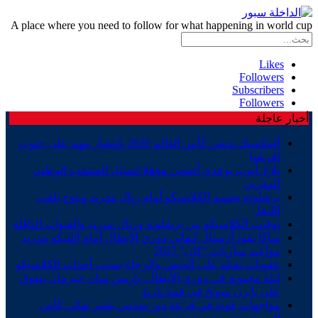
A place where you need to follow for what happening in world cup
Likes
Followers
Subscribers
Followers
أخبار عاجلة
المكسيك تدشن كأس العالم 2026 بانتصار مهم على جنوب
إفريقيا
بلاغ..أيوب بوعدي أضحى مؤهلا لتمثيل المنتخب الوطني
المغربي
برشلونة يحسم الكلاسيكو أمام ريال مدريد ويتوج بلقب
الليغا.
توقيت الكلاسيكو بين برشلونة وريال مدريد والقنوات الناقلة
ساكا يقود أرسنال لنهائي دوري الأبطال أمام أتلتيكو مدريد
مواعيد مباريات “كان” 2027
عقوبات ثقيلة على الجيش والرجاء بسبب أحداث الكلاسيكو
ليلة مجنونة في دوري الأبطال..باريس سان جيرمان يتفوق
على بايرن ميونخ في قمة نارية
مواجهات قوية في قرعة دور سدس عشر نهائي كأس