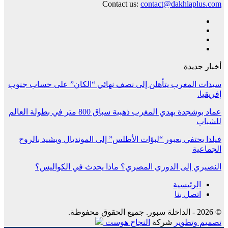
Contact us:
contact@dakhlaplus.com
أخبار جديدة
سيدات المغرب يتأهلن إلى نصف نهائي “الكان” على حساب جنوب
إفريقيا.
عماد بوشجدة يهدي المغرب ذهبية سباق 800 متر في بطولة العالم
للشباب
فيلدا يحتفي بعبور “لبؤات الأطلس” إلى المونديال ويشيد بالروح
الجماعية
النصيري إلى الدوري المصري؟ ماذا يحدث في الكواليس؟
الرئيسية
اتصل بنا
© 2026 - الداخلة سبور. جميع الحقوق محفوظة.
تصميم وتطوير
شركة
النجاح هوست