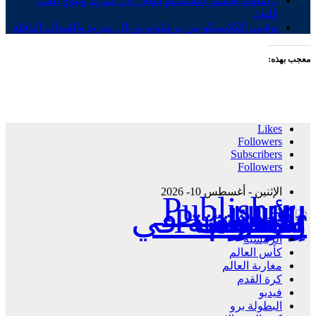
برشلونة يحسم الكلاسيكو أمام ريال مدريد ويتوج بلقب
الليغا.
توقيت الكلاسيكو بين برشلونة وريال مدريد والقنوات الناقلة
معجب بهذه:
Likes
Followers
Subscribers
Followers
الإثنين - أغسطس 10- 2026
Publisher - تغطية إخبارية لكافة الأحداث الرياضية في المغرب والعالم.
الرئيسية
كأس العالم
مغاربة العالم
كرة القدم
فيديو
البطولة برو