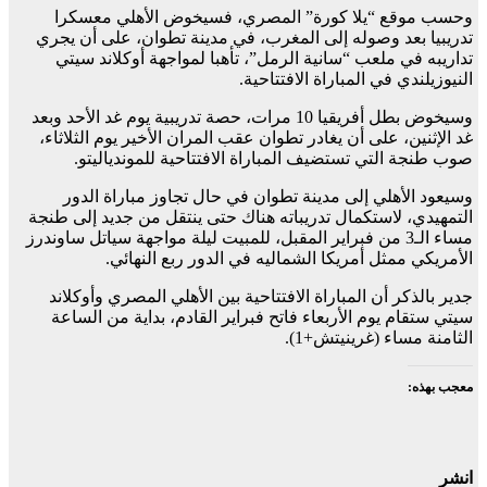
وحسب موقع “يلا كورة” المصري، فسيخوض الأهلي معسكرا
تدريبيا بعد وصوله إلى المغرب، في مدينة تطوان، على أن يجري
تداريبه في ملعب “سانية الرمل”، تأهبا لمواجهة أوكلاند سيتي
النيوزيلندي في المباراة الافتتاحية.
وسيخوض بطل أفريقيا 10 مرات، حصة تدريبية يوم غد الأحد وبعد
غد الإثنين، على أن يغادر تطوان عقب المران الأخير يوم الثلاثاء،
صوب طنجة التي تستضيف المباراة الافتتاحية للموندياليتو.
وسيعود الأهلي إلى مدينة تطوان في حال تجاوز مباراة الدور
التمهيدي، لاستكمال تدريباته هناك حتى ينتقل من جديد إلى طنجة
مساء الـ3 من فبراير المقبل، للمبيت ليلة مواجهة سياتل ساوندرز
الأمريكي ممثل أمريكا الشماليه في الدور ربع النهائي.
جدير بالذكر أن المباراة الافتتاحية بين الأهلي المصري وأوكلاند
سيتي ستقام يوم الأربعاء فاتح فبراير القادم، بداية من الساعة
الثامنة مساء (غرينيتش+1).
معجب بهذه:
انشر