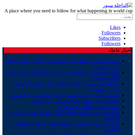
A place where you need to follow for what happening in world cup
Likes
Followers
Subscribers
Followers
أخبار عاجلة
سيدات المغرب يتأهلن إلى نصف نهائي “الكان” على حساب
جنوب إفريقيا.
عماد بوشجدة يهدي المغرب ذهبية سباق 800 متر في بطولة
العالم للشباب
فيلدا يحتفي بعبور “لبؤات الأطلس” إلى المونديال ويشيد
بالروح الجماعية
النصيري إلى الدوري المصري؟ ماذا يحدث في الكواليس؟
نجم “الأسود” يشعل صراعا بين أوروبا والخليج.
نجم المغرب مطلوب في الخليج.
المكسيك تدشن كأس العالم 2026 بانتصار مهم على جنوب
إفريقيا
بلاغ..أيوب بوعدي أضحى مؤهلا لتمثيل المنتخب الوطني
المغربي