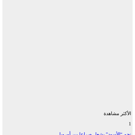
الأكثر مشاهدة
1
نجم “الأسود” يشعل صراعا بين أوروبا…