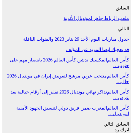
السابق
ملعب الرباط جاهز لمونديال الأندية
التالي
جدول مباريات اليوم الأحد 29 يناير 2023 والقنوات الناقلة
قد يعجبك ايضا
المزيد عن المؤلف
كأس العالم
المكسيك تدشن كأس العالم 2026 بانتصار مهم على
جنوب…
كأس العالم
منتخب عربي مرشح لتعويض إيران في مونديال 2026
حال…
كأس العالم
تذاكر نهائي مونديال 2026 تقفز إلى أرقام خيالية بعد
عرض…
كأس العالم
المغرب ضمن فريق دولي لتنسيق الجهود الأمنية
لمونديال…
السابق
التالي
اترك رد