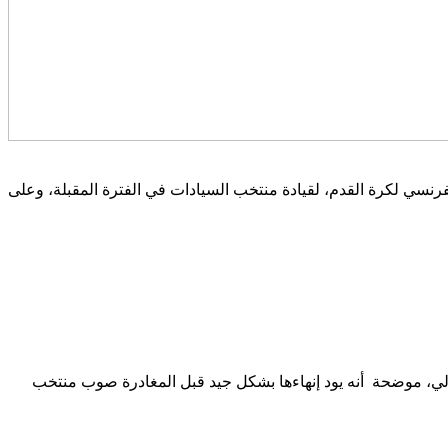
نسي لكرة القدم، لقيادة منتخب السيادات في الفترة المقبلة، وعلى
نار ما يزال عليه قيادة الأخضر السعودي في مبارتين أمام كل من فنزويلا وبوليفيا يومي 24 و28 مارس الحالي، موضحة أنه يود إنهاءها بشكل جيد قبل المغادرة صوب منتخب