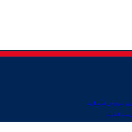
رن ميونخ في قمة نارية
رتيب البطولة