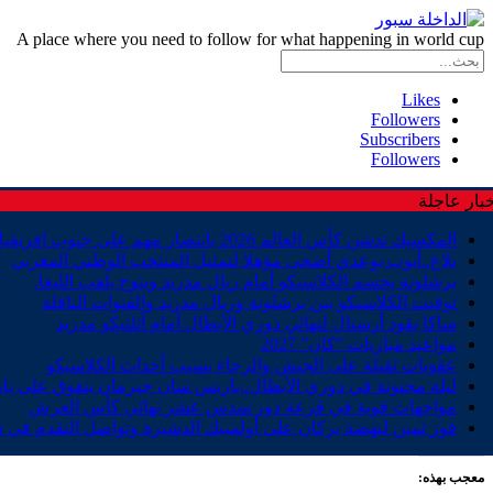
A place where you need to follow for what happening in world cup
Likes
Followers
Subscribers
Followers
بار عاجلة
المكسيك تدشن كأس العالم 2026 بانتصار مهم على جنوب إفريقيا
بلاغ..أيوب بوعدي أضحى مؤهلا لتمثيل المنتخب الوطني المغربي
برشلونة يحسم الكلاسيكو أمام ريال مدريد ويتوج بلقب الليغا.
توقيت الكلاسيكو بين برشلونة وريال مدريد والقنوات الناقلة
ساكا يقود أرسنال لنهائي دوري الأبطال أمام أتلتيكو مدريد
مواعيد مباريات “كان” 2027
عقوبات ثقيلة على الجيش والرجاء بسبب أحداث الكلاسيكو
ليلة مجنونة في دوري الأبطال..باريس سان جيرمان يتفوق على باي
مواجهات قوية في قرعة دور سدس عشر نهائي كأس العرش
فوز ثمين لنهضة بركان على أولمبيك الدشيرة وتواصل التقدم في ت
معجب بهذه: