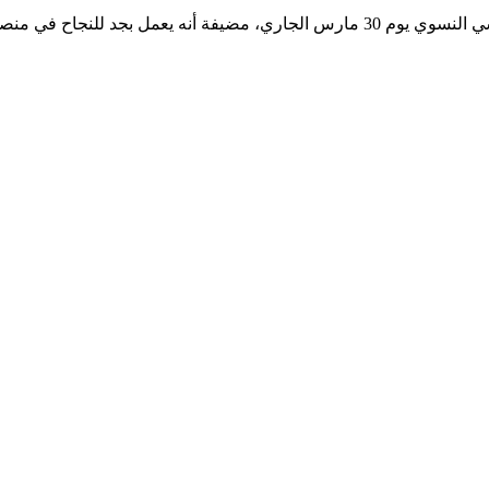
وأكدت المصادر ذاتها، أن رونار سيقدم القائمة النهائية للمنتخب الفرنسي النسوي يوم 30 مارس