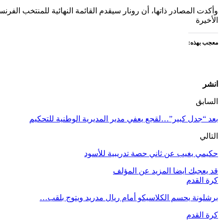
الأخيرة
معجب بهذه:
انشر
السابق
بعد “جدل كبير”…لقجع يعفي مدير المديرية الوطنية للتحكيم
التالي
حكيمي يغيب عن ثاني حصة تدريبية للأسود
قد يعجبك ايضا
المزيد عن المؤلف
كرة القدم
برشلونة يحسم الكلاسيكو أمام ريال مدريد ويتوج بلقب…
كرة القدم