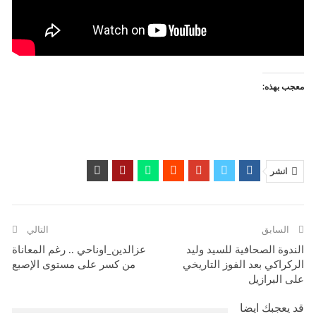
معجب بهذه:
انشر
السابق
التالي
الندوة الصحافية للسيد وليد
عزالدين_اوناحي .. رغم المعاناة
الركراكي بعد الفوز التاريخي
من كسر على مستوى الإصبع
على البرازيل
قد يعجبك ايضا