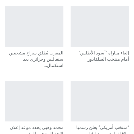
إلغاء مباراة “أسود الأطلس”
المغرب يُطلق سراح مشجعين
أمام منتخب السلفادور
سنغاليين وجزائري بعد
استكمال…
“منتخب أمريكي” يعلن رسميا
محمد وهبي يحدد موعد إعلان
ملاقاة المغرب وديا قبل…
لائحة المنتخب المغربي…