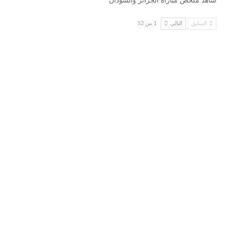
شاهد ملخص مباراة الجزائر والسودان
السابق
التالي
1 من 52