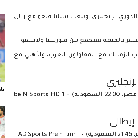
يفربول وليدز الجولة 31 من الدوري الإنجليزي، ويلعب سيلتا فيغو مع ريال
تبشر بالمتعة ستجمع بين فيورنتينا ولاتسيو.
الزمالك مع المقاولون العرب، والأهلي مع
لإنجليزي
ملخ
ليدز يونايتد × ليفربول (21:00 مصر، 22:00 السعودية) – beIN Sports HD 1
لإيطالي