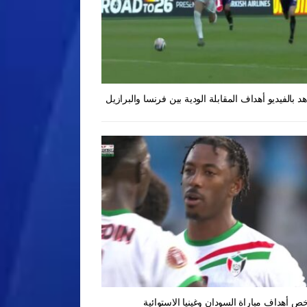
د بالفيديو أهداف المقابلة الودية بين فرنسا والبرازيل
ص أهداف مباراة السودان وغينيا الاستوائية