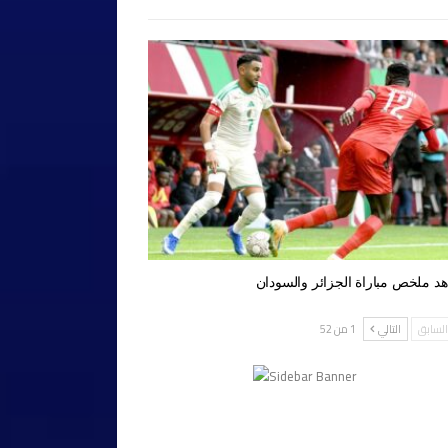
د ملخص مباراة الجزائر والسودان
لسابق
التالي
1 من 52