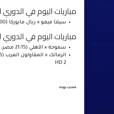
مباريات اليوم في الدوري ا
سيلتا فيغو × ريال مايوركا (21:00 مصر، 22:00 السعودية)
مباريات اليوم في الدوري
سموحة × الأهلي (21:15 مصر، 22:15 السعودية) – OnTime Sports HD 1
HD 2
معجب بهذه: