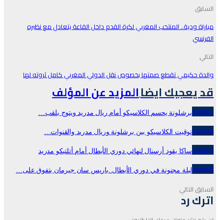
السابق
مباراة ودية.. المنتخب المغربي لكرة القدم داخل القاعة يتعادل مع نظيره
الفرنسي
التالي
والدة حكيمي تقطع صمتها بخصوص نقل الدولي المغربي كامل ثروته لها
قد يعجبك ايضا
المزيد عن المؤلف
كرة القدم
برشلونة يحسم الكلاسيكو أمام ريال مدريد ويتوج بلقب…
كرة القدم
توقيت الكلاسيكو بين برشلونة وريال مدريد والقنوات…
كرة القدم
ساكا يقود أرسنال لنهائي دوري الأبطال أمام أتلتيكو مدريد
كرة القدم
ليلة مجنونة في دوري الأبطال..باريس سان جيرمان يتفوق على…
السابق
التالي
اترك رد
لن يتم نشر عنوان بريدك الإلكتروني.