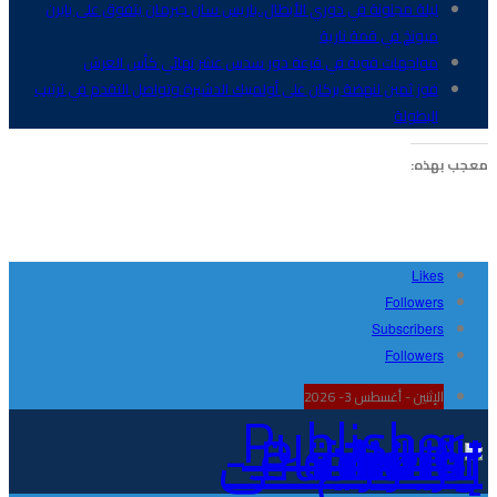
ليلة مجنونة في دوري الأبطال..باريس سان جيرمان يتفوق على بايرن
ميونخ في قمة نارية
مواجهات قوية في قرعة دور سدس عشر نهائي كأس العرش
فوز ثمين لنهضة بركان على أولمبيك الدشيرة وتواصل التقدم في ترتيب
البطولة
معجب بهذه:
Likes
Followers
Subscribers
Followers
الإثنين - أغسطس 3- 2026
Publisher - تغطية إخبارية لكافة الأحداث الرياضية في المغرب والعالم.