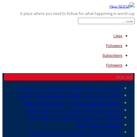
A place where you need to follow for what happening in world cup
Likes
Followers
Subscribers
Followers
أخبار عاجلة
المكسيك تدشن كأس العالم 2026 بانتصار مهم على جنوب إفريقيا
بلاغ..أيوب بوعدي أضحى مؤهلا لتمثيل المنتخب الوطني المغربي
برشلونة يحسم الكلاسيكو أمام ريال مدريد ويتوج بلقب الليغا.
توقيت الكلاسيكو بين برشلونة وريال مدريد والقنوات الناقلة
ساكا يقود أرسنال لنهائي دوري الأبطال أمام أتلتيكو مدريد
مواعيد مباريات “كان” 2027
عقوبات ثقيلة على الجيش والرجاء بسبب أحداث الكلاسيكو