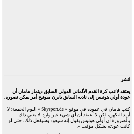
انشر
يعتقد لاعب كرة القدم الألماني الدولي السابق ديتمار هامان أن
عودة أولي هونيس إلى ناديه السابق بايرن ميونيخ أمر يمكن تصوره.
كتب هامان في عموده في موقع « Skysport.de » اليوم الجمعة: لا
أريد التكهن، لكن لا أعتقد أن أي شيء غير وارد. لا يعني ذلك
بالضرورة أن أولي هونيس يقول إنه سيعود وسيفعل ذلك، حتى لو
كانت عودته بشكل مؤقت ».