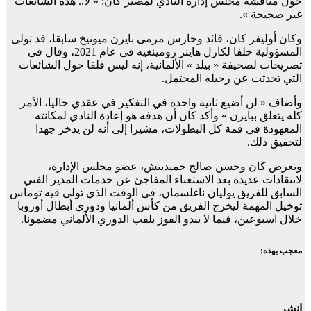
حول مناقشة مجلس إدارة النادي لمصير كان: « لا.. هذه الشائعات
غير صحيحة ».
وكان أوليفر كان، قائد وحارس مرمى بايرن ميونيخ سابقا، قد تولى
المسؤولية خلفا لكارل هاينز رومينغيه في عام 2021، وقال في
تصريحات لصحيفة « بيلد » الألمانية، إنه ليس قلقا حول الشائعات
التي تحدثت عن رحيله المحتمل.
وأضاف « لن أضيع ثانية واحدة في التفكير في عقدي حاليا، الأمر
كله يتعلق ببايرن » وأكد كان أن هدفه هو إعادة النادي لمكانته
المعهودة في قمة كل البطولات، مشيرا إلى أنه لن يدخر جهدا
لتحقيق ذلك.
وتعرض كان وحسن صالح حميديتش، عضو مجلس الإدارة،
لانتقادات عديدة بعد الاستغناء المفاجئ عن خدمات المدير الفني
السابق للفريق يوليان ناغلسمان، في الوقت الذي تولى فيه توماس
توخيل المهمة ليخرج الفريق من كأس ألمانيا ودوري أبطال أوروبا
خلال اسبوعين، فيما لا يبدو الفوز بلقب الدوري الألماني مضمونا.
معجب بهذه:
انشر