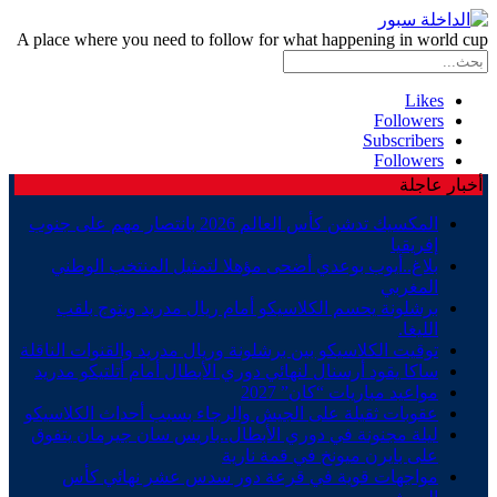
A place where you need to follow for what happening in world cup
Likes
Followers
Subscribers
Followers
أخبار عاجلة
المكسيك تدشن كأس العالم 2026 بانتصار مهم على جنوب
إفريقيا
بلاغ..أيوب بوعدي أضحى مؤهلا لتمثيل المنتخب الوطني
المغربي
برشلونة يحسم الكلاسيكو أمام ريال مدريد ويتوج بلقب
الليغا.
توقيت الكلاسيكو بين برشلونة وريال مدريد والقنوات الناقلة
ساكا يقود أرسنال لنهائي دوري الأبطال أمام أتلتيكو مدريد
مواعيد مباريات “كان” 2027
عقوبات ثقيلة على الجيش والرجاء بسبب أحداث الكلاسيكو
ليلة مجنونة في دوري الأبطال..باريس سان جيرمان يتفوق
على بايرن ميونخ في قمة نارية
مواجهات قوية في قرعة دور سدس عشر نهائي كأس