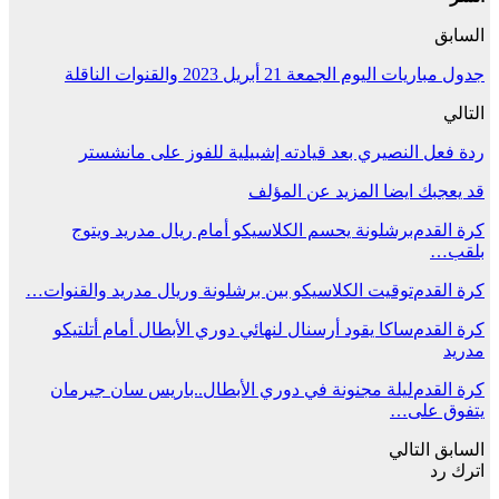
السابق
جدول مباريات اليوم الجمعة 21 أبريل 2023 والقنوات الناقلة
التالي
ردة فعل النصيري بعد قيادته إشبيلية للفوز على مانشستر
قد يعجبك ايضا
المزيد عن المؤلف
كرة القدم
برشلونة يحسم الكلاسيكو أمام ريال مدريد ويتوج
بلقب…
كرة القدم
توقيت الكلاسيكو بين برشلونة وريال مدريد والقنوات…
كرة القدم
ساكا يقود أرسنال لنهائي دوري الأبطال أمام أتلتيكو
مدريد
كرة القدم
ليلة مجنونة في دوري الأبطال..باريس سان جيرمان
يتفوق على…
السابق
التالي
اترك رد