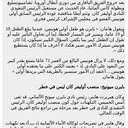
بعد خروج الفريق البافاري من دوري أبطال أوروبا- تشامبيونسليغ
وبطولة كأس ألمانيا، عاد الحديث عن مستقبل الرئيس التنفيذي
للنادي أوليفر كان. وتتم أيضًا مناقشة عودة الرئيس السابق أولي
هونيس العضو في مجلس الإشراف كرئيس فخري.
ويقول هامان: « بايرن هو طفل أولي هونيس. عندما يبلغ الطفل 18
أو 19 عاما، ويسير في المسار الخطأ، إما أن تحاول التأثير عليه أو
تقول إن الطفل كبير بما يكفي. السؤال الكبير سيكون، إذا كان
هونيس سيترك الأمور تسير هكذا، لا أعرف ما إذا كان يستطيع
ذلك ».
ومع ذلك، لا يزال هونيس البالغ من العمر 71 عامًا يتمتع بقدر كبير
من النفوذ على النادي. إذ « يعتمد الكثير على ما يعتقده أولي
هونيس… أعتقد أن الأمور ستسير بالطريقة التي يريدها أولي »
يقول هامان.
بايرن ميونيخ: منصب أوليفر كان ليس في خطر
وكان هيربرت هاينر، رئيس نادي بايرن ميونخ الألماني، قد نفى
أمس الخميس، التكهنات حول كون منصب أوليفر كان، الرئيس
التنفيذي للنادي في خطر بعد مرحلة من تراجع نتائج الفريق في
الوقت الحالي.
وقال هاينر في تصريحات لوكالة الأنباء الألمانية (د.ب.أ) بعد تكهنات