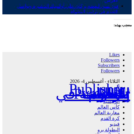
العرش
فوز ثمين لنهضة بركان على أولمبيك الدشيرة وتواصل
التقدم في ترتيب البطولة
معجب بهذه:
Likes
Followers
Subscribers
Followers
الثلاثاء - أغسطس 4- 2026
Publisher - تغطية إخبارية لكافة الأحداث الرياضية في المغرب والعالم.
الرئيسية
كأس العالم
مغاربة العالم
كرة القدم
فيديو
البطولة برو