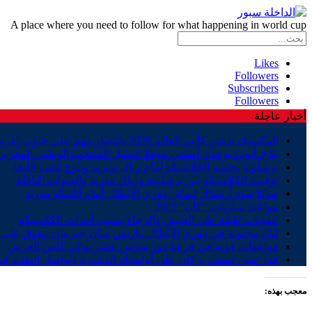
A place where you need to follow for what happening in world cup
Likes
Followers
Subscribers
Followers
أخبار عاجلة
المكسيك تدشن كأس العالم 2026 بانتصار مهم على جنوب إفريقيا
بلاغ..أيوب بوعدي أضحى مؤهلا لتمثيل المنتخب الوطني المغربي
برشلونة يحسم الكلاسيكو أمام ريال مدريد ويتوج بلقب الليغا.
توقيت الكلاسيكو بين برشلونة وريال مدريد والقنوات الناقلة
ساكا يقود أرسنال لنهائي دوري الأبطال أمام أتلتيكو مدريد
مواعيد مباريات “كان” 2027
عقوبات ثقيلة على الجيش والرجاء بسبب أحداث الكلاسيكو
ليلة مجنونة في دوري الأبطال..باريس سان جيرمان يتفوق على ب
مواجهات قوية في قرعة دور سدس عشر نهائي كأس العرش
فوز ثمين لنهضة بركان على أولمبيك الدشيرة وتواصل التقدم في
معجب بهذه: