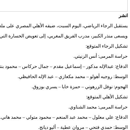
انشر
يستقبل الرجاء الرياضي، اليوم السبت، ضيفه الأهلي المصري على مل
ويسعى منذر الكبير، مدرب الفريق المغربي، إلى تعويض الخسارة التي مني به
تشكيل الرجاء المتوقع:
حراسة المرمى: أنس الزنيتي.
الدفاع: عبدالإله مدكور – إسماعيل مقدم – جمال حركاس – محمود بنتا
الوسط: روجيه أهولو – محمد مكعازي – عبد الإله الحافيظي.
الهجوم: نوفل الزرهوني – حمزة خابا – يسري بوزوق.
تشكيل الأهلي المتوقع:
حراسة المرمى: محمد الشناوي.
الدفاع: علي معلول – محمد عبد المنعم – محمود متولي – محمد هاني.
الوسط: حمدي فتحي – مروان عطية – أليو ديانج.