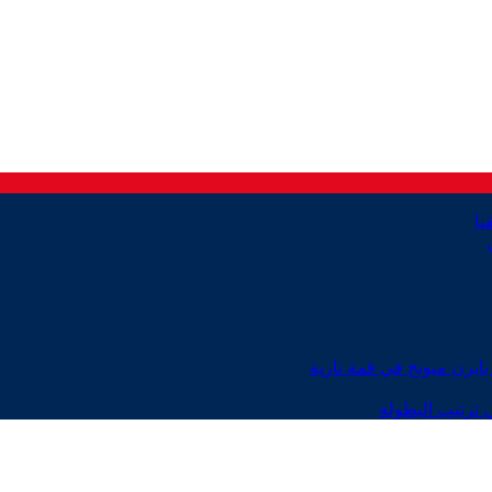
ايرن ميونخ في قمة نارية
 ترتيب البطولة