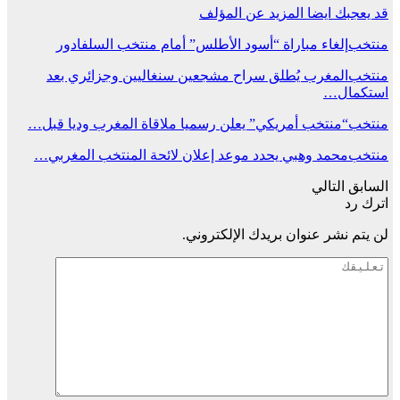
قد يعجبك ايضا
المزيد عن المؤلف
منتخب
إلغاء مباراة “أسود الأطلس” أمام منتخب السلفادور
منتخب
المغرب يُطلق سراح مشجعين سنغاليين وجزائري بعد
استكمال…
منتخب
“منتخب أمريكي” يعلن رسميا ملاقاة المغرب وديا قبل…
منتخب
محمد وهبي يحدد موعد إعلان لائحة المنتخب المغربي…
السابق
التالي
اترك رد
لن يتم نشر عنوان بريدك الإلكتروني.