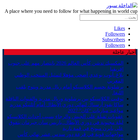
A place where you need to follow for what happening in world cup
Likes
Followers
Subscribers
Followers
أخبار عاجلة
المكسيك تدشن كأس العالم 2026 بانتصار مهم على جنوب
إفريقيا
بلاغ..أيوب بوعدي أضحى مؤهلا لتمثيل المنتخب الوطني
المغربي
برشلونة يحسم الكلاسيكو أمام ريال مدريد ويتوج بلقب
الليغا.
توقيت الكلاسيكو بين برشلونة وريال مدريد والقنوات الناقلة
ساكا يقود أرسنال لنهائي دوري الأبطال أمام أتلتيكو مدريد
مواعيد مباريات “كان” 2027
عقوبات ثقيلة على الجيش والرجاء بسبب أحداث الكلاسيكو
ليلة مجنونة في دوري الأبطال..باريس سان جيرمان يتفوق
على بايرن ميونخ في قمة نارية
مواجهات قوية في قرعة دور سدس عشر نهائي كأس