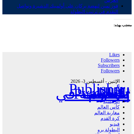
العرش
فوز ثمين لنهضة بركان على أولمبيك الدشيرة وتواصل
التقدم في ترتيب البطولة
معجب بهذه:
Likes
Followers
Subscribers
Followers
الإثنين - أغسطس 3- 2026
Publisher - تغطية إخبارية لكافة الأحداث الرياضية في المغرب والعالم.
الرئيسية
كأس العالم
مغاربة العالم
كرة القدم
فيديو
البطولة برو