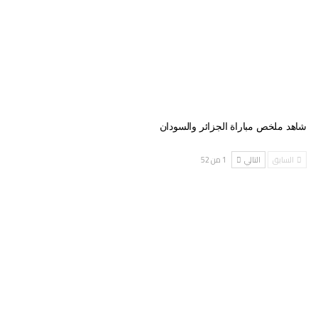
شاهد ملخص مباراة الجزائر والسودان
السابق
التالي
1 من 52