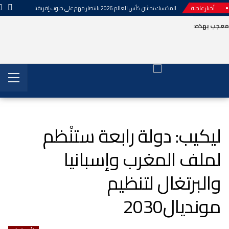
أخبار عاجلة
المكسيك تدشن كأس العالم 2026 بانتصار مهم على جنوب إفريقيا
معجب بهذه:
ليكيب: دولة رابعة ستنْظم
لملف المغرب وإسبانيا
والبرتغال لتنظيم
مونديال2030