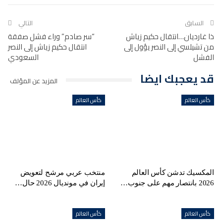
السابق
التالي
ذا غارديان…انتقال حكيم زياش
“سر صادم” وراء فشل صفقة
من تشيلسي إلى النصر يؤول إلى
انتقال حكيم زياش إلى النصر
الفشل
السعودي
قد يعجبك ايضا
المزيد عن المؤلف
كأس العالم
كأس العالم
المكسيك تدشن كأس العالم
منتخب عربي مرشح لتعويض
2026 بانتصار مهم على جنوب…
إيران في مونديال 2026 حال…
كأس العالم
كأس العالم