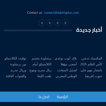
Contact us:
contact@dakhlaplus.com
أخبار جديدة
المكسيك تدشن
بلاغ..أيوب بوعدي
برشلونة يحسم
توقيت الكلاسيكو
كأس العالم 2026
أضحى مؤهلا
الكلاسيكو أمام
بين برشلونة
بانتصار مهم على
لتمثيل المنتخب
ريال مدريد ويتوج
وريال مدريد
جنوب إفريقيا
الوطني المغربي
بلقب الليغا.
والقنوات الناقلة
الرئيسية
اتصل بنا