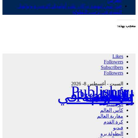
العرش
فوز ثمين لنهضة بركان على أولمبيك الدشيرة وتواصل
التقدم في ترتيب البطولة
معجب بهذه:
Likes
Followers
Subscribers
Followers
السبت - أغسطس 8- 2026
Publisher - تغطية إخبارية لكافة الأحداث الرياضية في المغرب والعالم.
الرئيسية
كأس العالم
مغاربة العالم
كرة القدم
فيديو
البطولة برو