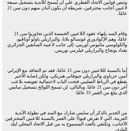
وتنص قوانين الاتحاد القطري على أن يُسمح للأندية بتسجيل سبعة
لاعبين أجانب محترفين، شريطة أن يكون اثنان منهم دون سن 21
عامًا.
وقام السد بإنهاء عقود اللاعبين الخمسة الذين تجاوزوا سن 21
عامًا، وهم الإكوادوري غونسالو بلاتا، والبرازيلي باولو أوتافيو،
والكولومبي ماتيوس أوريبي، إلى جانب لاعبيه السابقين الجزائري
بغداد بونجاح والبرازيلي غيلرمي توريس.
أما بالنسبة لللاعبين دون سن 21 عامًا، فقد تم التعاقد مع الإيراني
أمين حزباوي والبرازيلي جيوفاني هنريكي، ولكن إصابة الأخير
بقطع في الرباط الصليبي فتحت الباب لاحتمالية تعويضه بلاعب
آخر دون سن 21 عامًا. وبالتالي، لن تسمح اللوائح بتسجيل سايس
الذي يبلغ من العمر 33 عامًا.
من الجدير بالذكر أن سايس شارك مع السد في بطولة الأندية
العربية، التي لا تفرض قيودًا على العمر بالنسبة للاعبين المحترفين
الأجانب، وتكتفي بالعدد المسموح به من قبل الاتحاد المحلي لبلد
النادي.