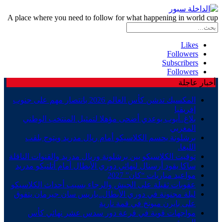
A place where you need to follow for what happening in world cup
Likes
Followers
Subscribers
Followers
أخبار عاجلة
المكسيك تدشن كأس العالم 2026 بانتصار مهم على جنوب
إفريقيا
بلاغ..أيوب بوعدي أضحى مؤهلا لتمثيل المنتخب الوطني
المغربي
برشلونة يحسم الكلاسيكو أمام ريال مدريد ويتوج بلقب
الليغا.
توقيت الكلاسيكو بين برشلونة وريال مدريد والقنوات الناقلة
ساكا يقود أرسنال لنهائي دوري الأبطال أمام أتلتيكو مدريد
مواعيد مباريات “كان” 2027
عقوبات ثقيلة على الجيش والرجاء بسبب أحداث الكلاسيكو
ليلة مجنونة في دوري الأبطال..باريس سان جيرمان يتفوق
على بايرن ميونخ في قمة نارية
مواجهات قوية في قرعة دور سدس عشر نهائي كأس