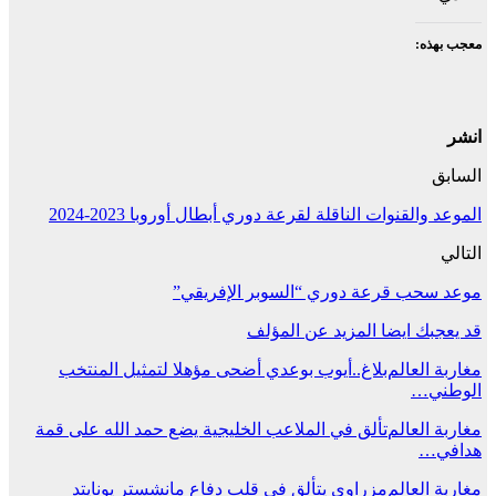
معجب بهذه:
انشر
السابق
الموعد والقنوات الناقلة لقرعة دوري أبطال أوروبا 2023-2024
التالي
موعد سحب قرعة دوري “السوبر الإفريقي”
قد يعجبك ايضا
المزيد عن المؤلف
مغاربة العالم
بلاغ..أيوب بوعدي أضحى مؤهلا لتمثيل المنتخب
الوطني…
مغاربة العالم
تألق في الملاعب الخليجية يضع حمد الله على قمة
هدافي…
مغاربة العالم
مزراوي يتألق في قلب دفاع مانشستر يونايتد