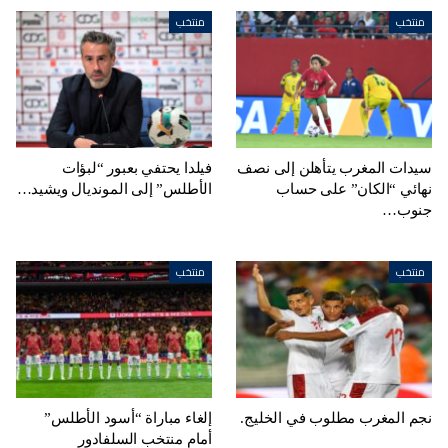
منتخب
منتخب
سيدات المغرب يتأهلن إلى نصف
فيلدا يحتفي بعبور “لبؤات
نهائي “الكان” على حساب
الأطلس” إلى المونديال ويشيد…
جنوب…
منتخب
منتخب
نجم المغرب مطلوب في الخليج.
إلغاء مباراة “أسود الأطلس”
أمام منتخب السلفادور