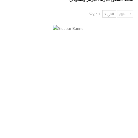
السابق
التالي
1 من 52