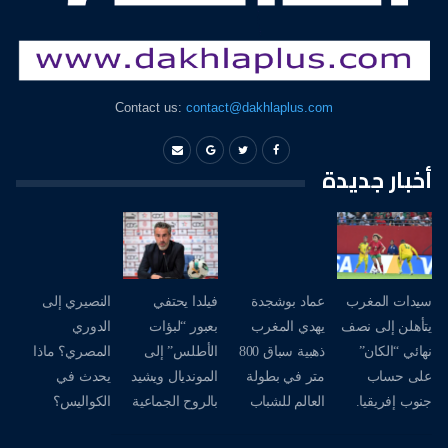
Contact us:
contact@dakhlaplus.com
أخبار جديدة
سيدات المغرب
عماد بوشجدة
فيلدا يحتفي
النصيري إلى
يتأهلن إلى نصف
يهدي المغرب
بعبور “لبؤات
الدوري
نهائي “الكان”
ذهبية سباق 800
الأطلس” إلى
المصري؟ ماذا
على حساب
متر في بطولة
المونديال ويشيد
يحدث في
جنوب إفريقيا.
العالم للشباب
بالروح الجماعية
الكواليس؟