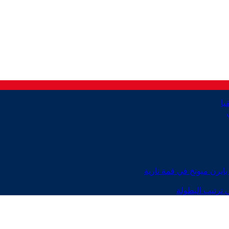
ايرن ميونخ في قمة نارية
 ترتيب البطولة