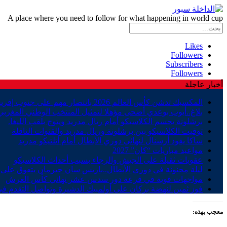
A place where you need to follow for what happening in world cup
Likes
Followers
Subscribers
Followers
أخبار عاجلة
المكسيك تدشن كأس العالم 2026 بانتصار مهم على جنوب إفريقيا
بلاغ..أيوب بوعدي أضحى مؤهلا لتمثيل المنتخب الوطني المغربي
برشلونة يحسم الكلاسيكو أمام ريال مدريد ويتوج بلقب الليغا.
توقيت الكلاسيكو بين برشلونة وريال مدريد والقنوات الناقلة
ساكا يقود أرسنال لنهائي دوري الأبطال أمام أتلتيكو مدريد
مواعيد مباريات “كان” 2027
عقوبات ثقيلة على الجيش والرجاء بسبب أحداث الكلاسيكو
ليلة مجنونة في دوري الأبطال..باريس سان جيرمان يتفوق على ب
مواجهات قوية في قرعة دور سدس عشر نهائي كأس العرش
فوز ثمين لنهضة بركان على أولمبيك الدشيرة وتواصل التقدم في
معجب بهذه: