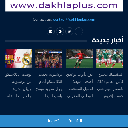
Contact us:
contact@dakhlaplus.com
أخبار جديدة
المكسيك تدشن
بلاغ..أيوب بوعدي
برشلونة يحسم
توقيت الكلاسيكو
كأس العالم 2026
أضحى مؤهلا
الكلاسيكو أمام
بين برشلونة
بانتصار مهم على
لتمثيل المنتخب
ريال مدريد ويتوج
وريال مدريد
جنوب إفريقيا
الوطني المغربي
بلقب الليغا.
والقنوات الناقلة
الرئيسية
اتصل بنا