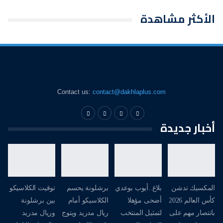
الأكثر مشاهدة
Contact us:
contact@dakhlaplus.com
أخبار جديدة
المكسيك تدشن
بلاغ..أيوب بوعدي
برشلونة يحسم
توقيت الكلاسيكو
كأس العالم 2026
أضحى مؤهلا
الكلاسيكو أمام
بين برشلونة
بانتصار مهم على
لتمثيل المنتخب
ريال مدريد ويتوج
وريال مدريد