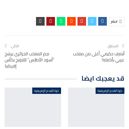
انشر
السابق
التالي
أشرف حكيمي أغلى من منتخب
نجم المنتخب الجزائري يرشح
عربي بأكمله!
“أسود الأطلس” للتتويج بكأس
إفريقيا
قد يعجبك ايضا
كرة القدم الإفريقية
كرة القدم الإفريقية