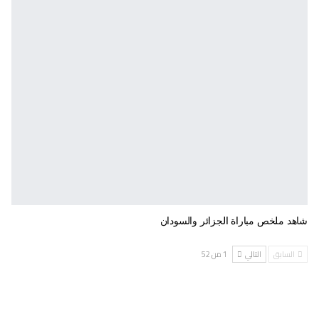
شاهد ملخص مباراة الجزائر والسودان
السابق
التالي
1 من 52