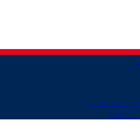
ايرن ميونخ في قمة نارية
 ترتيب البطولة