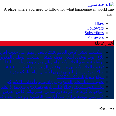
A place where you need to follow for what happening in world cup
Likes
Followers
Subscribers
Followers
أخبار عاجلة
المكسيك تدشن كأس العالم 2026 بانتصار مهم على جنوب إفريقيا
بلاغ..أيوب بوعدي أضحى مؤهلا لتمثيل المنتخب الوطني المغربي
برشلونة يحسم الكلاسيكو أمام ريال مدريد ويتوج بلقب الليغا.
توقيت الكلاسيكو بين برشلونة وريال مدريد والقنوات الناقلة
ساكا يقود أرسنال لنهائي دوري الأبطال أمام أتلتيكو مدريد
مواعيد مباريات “كان” 2027
عقوبات ثقيلة على الجيش والرجاء بسبب أحداث الكلاسيكو
ليلة مجنونة في دوري الأبطال..باريس سان جيرمان يتفوق على ب
مواجهات قوية في قرعة دور سدس عشر نهائي كأس العرش
فوز ثمين لنهضة بركان على أولمبيك الدشيرة وتواصل التقدم في
معجب بهذه: