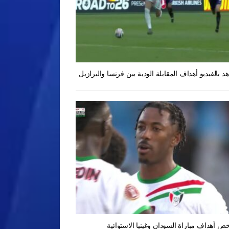
د بالفيديو أهداف المقابلة الودية بين فرنسا والبرازيل
ص أهداف مباراة السودان وغينيا الاستوائية