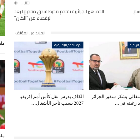
التالي
حسم
الجماهير الجزائرية تقتحم محيط فندق منتخبها بعد
الإقصاء من “الكان”
المزيد عن المؤلف
ملخ
إفريقية
كرة القدم الإفريقية
سنغالي يشكر سفير الجزائر
الكاف يدرس نقل كأس أمم إفريقيا
كد رغبته في…
2027 بسبب تأخر الأشغال…
ملخ