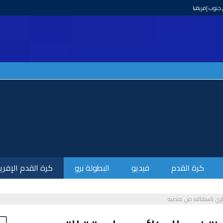
كرة القدم
فيديو
البطولة برو
كرة القدم الإفري
ئري باستقالته من منصبه