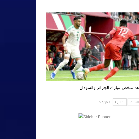
د ملخص مباراة الجزائر والسودان
لسابق
التالي
1 من 52