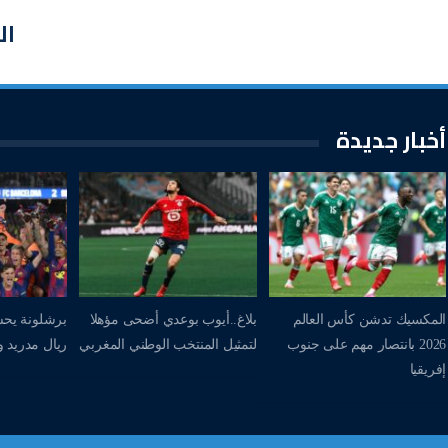
ال
أخبار جديدة
المكسيك تدشن كأس العالم
بلاغ..أيوب بوعدي أضحى مؤهلا
برشلونة يحس
2026 بانتصار مهم على جنوب
لتمثيل المنتخب الوطني المغربي
ريال مدريد وي
إفريقيا