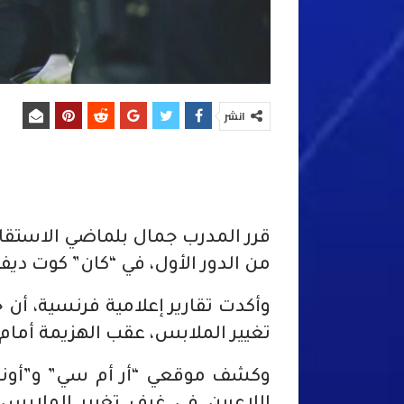
انشر
قرر المدرب جمال بلماضي الاستقا
من الدور الأول، في “كان” كوت ديفو
وأكدت تقارير إعلامية فرنسية، أن
تغيير الملابس، عقب الهزيمة أمام م
وكشف موقعي “أر أم سي” و”أونز 