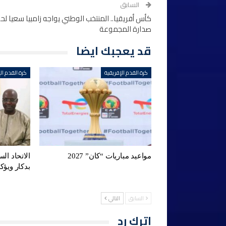
السابق
كأس أفريقيا.. المنتخب الوطني يواجه زامبيا سعيا ل
صدارة المجموعة
قد يعجبك ايضا
كرة القدم الإفريقية
كرة القدم ال
مواعيد مباريات “كان” 2027
الاتحاد ال
بدكار ويؤ
السابق
التالي
اترك رد