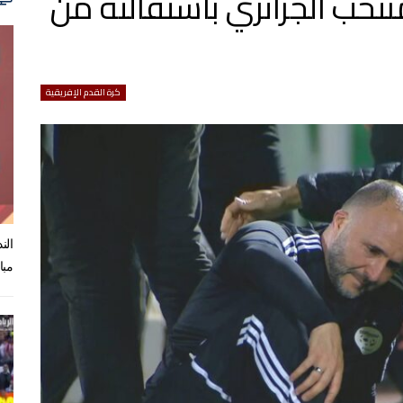
نتخب الجزائري باستقالته من
كرة القدم الإفريقية
الن
مبا