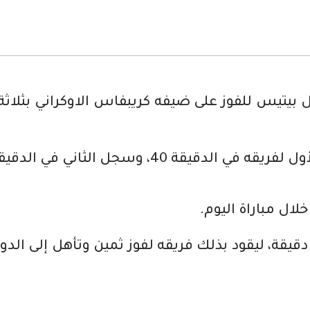
ال بيتيس للفوز على ضيفه كريبفاس الاوكراني بثل
 الدقيقة 41، وأضاف الثالث في الدقيقة 43.
لعب الزلزولي أساسيا في مباراة اليوم وخاض 59 دقيقة، ليقود بذلك فريقه لفو