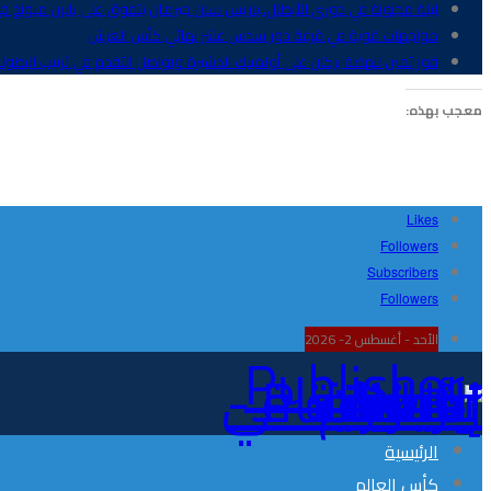
ليلة مجنونة في دوري الأبطال..باريس سان جيرمان يتفوق على بايرن ميونخ ف
مواجهات قوية في قرعة دور سدس عشر نهائي كأس العرش
فوز ثمين لنهضة بركان على أولمبيك الدشيرة وتواصل التقدم في ترتيب البطول
معجب بهذه:
Likes
Followers
Subscribers
Followers
الأحد - أغسطس 2- 2026
Publisher - تغطية إخبارية لكافة الأحداث الرياضية في المغرب والعالم.
الرئيسية
كأس العالم