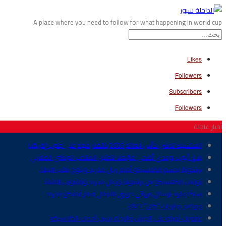
A place where you need to follow for what happening in world cup
Likes
Followers
Subscribers
Followers
أخبار عاجلة
المكسيك تدشن كأس العالم 2026 بانتصار مهم على جنوب إفريقيا
بلاغ..أيوب بوعدي أضحى مؤهلا لتمثيل المنتخب الوطني المغربي
برشلونة يحسم الكلاسيكو أمام ريال مدريد ويتوج بلقب الليغا.
توقيت الكلاسيكو بين برشلونة وريال مدريد والقنوات الناقلة
ساكا يقود أرسنال لنهائي دوري الأبطال أمام أتلتيكو مدريد
مواعيد مباريات “كان” 2027
عقوبات ثقيلة على الجيش والرجاء بسبب أحداث الكلاسيكو