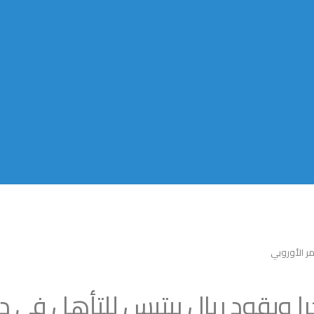
ر الأوروبي
 ويقود ريال بيتيس للتأهل في دو