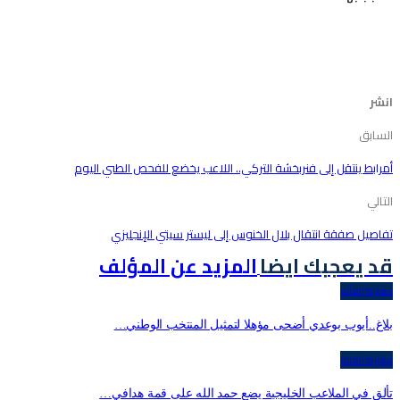
انشر
السابق
أمرابط ينتقل إلى فنربخشة التركي.. اللاعب يخضع للفحص الطبي اليوم
التالي
تفاصيل صفقة انتقال بلال الخنوس إلى ليستر سيتي الإنجليزي
قد يعجبك ايضا
المزيد عن المؤلف
مغاربة العالم
بلاغ..أيوب بوعدي أضحى مؤهلا لتمثيل المنتخب الوطني…
مغاربة العالم
تألق في الملاعب الخليجية يضع حمد الله على قمة هدافي…