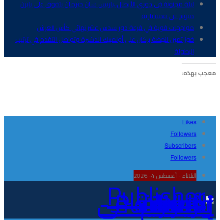
ليلة مجنونة في دوري الأبطال..باريس سان جيرمان يتفوق على بايرن
ميونخ في قمة نارية
مواجهات قوية في قرعة دور سدس عشر نهائي كأس العرش
فوز ثمين لنهضة بركان على أولمبيك الدشيرة وتواصل التقدم في ترتيب
البطولة
معجب بهذه:
Likes
Followers
Subscribers
Followers
الثلاثاء - أغسطس 4- 2026
Publisher - تغطية إخبارية لكافة الأحداث الرياضية في المغرب والعالم.