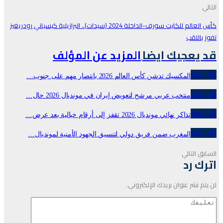
التالي
كأس العالم للكايت سورف-الداخلة 2024 (سيدات).. البرازيلية كيسياني رودريغيز
تفوز باللقب
قد يعجبك ايضا
المزيد عن المؤلف
كأس العالم
المكسيك تدشن كأس العالم 2026 بانتصار مهم على جنوب…
كأس العالم
منتخب عربي مرشح لتعويض إيران في مونديال 2026 حال…
كأس العالم
تذاكر نهائي مونديال 2026 تقفز إلى أرقام خيالية بعد عرض…
كأس العالم
المغرب ضمن فريق دولي لتنسيق الجهود الأمنية لمونديال…
السابق
التالي
اترك رد
لن يتم نشر عنوان بريدك الإلكتروني.