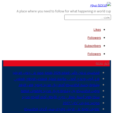
A place where you need to follow for what happening in world cup
Likes
Followers
Subscribers
Followers
أخبار عاجلة
المكسيك تدشن كأس العالم 2026 بانتصار مهم على جنوب إفريقيا
بلاغ..أيوب بوعدي أضحى مؤهلا لتمثيل المنتخب الوطني المغربي
برشلونة يحسم الكلاسيكو أمام ريال مدريد ويتوج بلقب الليغا.
توقيت الكلاسيكو بين برشلونة وريال مدريد والقنوات الناقلة
ساكا يقود أرسنال لنهائي دوري الأبطال أمام أتلتيكو مدريد
مواعيد مباريات “كان” 2027
عقوبات ثقيلة على الجيش والرجاء بسبب أحداث الكلاسيكو