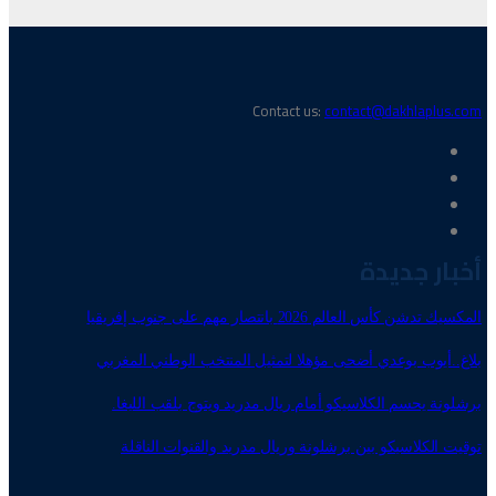
Contact us:
contact@dakhlaplus.com
أخبار جديدة
المكسيك تدشن كأس العالم 2026 بانتصار مهم على جنوب إفريقيا
بلاغ..أيوب بوعدي أضحى مؤهلا لتمثيل المنتخب الوطني المغربي
برشلونة يحسم الكلاسيكو أمام ريال مدريد ويتوج بلقب الليغا.
توقيت الكلاسيكو بين برشلونة وريال مدريد والقنوات الناقلة