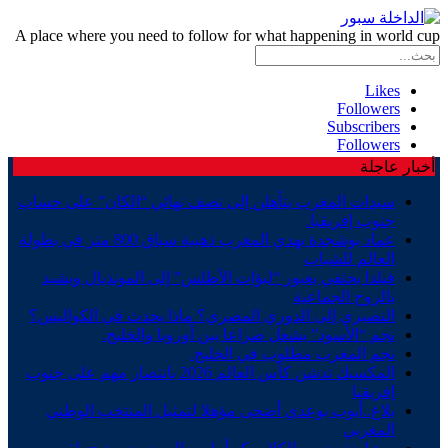
A place where you need to follow for what happening in world cup
Likes
Followers
Subscribers
Followers
أخبار عاجلة
سيدات المغرب يتأهلن إلى نصف نهائي “الكان” على حساب
جنوب إفريقيا.
عماد بوشجدة يهدي المغرب ذهبية سباق 800 متر في بطولة
العالم للشباب
فيلدا يحتفي بعبور “لبؤات الأطلس” إلى المونديال ويشيد
بالروح الجماعية
النصيري إلى الدوري المصري؟ ماذا يحدث في الكواليس؟
نجم “الأسود” يشعل صراعا بين أوروبا والخليج.
نجم المغرب مطلوب في الخليج.
المكسيك تدشن كأس العالم 2026 بانتصار مهم على جنوب
إفريقيا
بلاغ..أيوب بوعدي أضحى مؤهلا لتمثيل المنتخب الوطني
المغربي