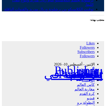
برشلونة يحسم الكلاسيكو أمام ريال مدريد ويتوج بلقب
الليغا.
توقيت الكلاسيكو بين برشلونة وريال مدريد والقنوات الناقلة
معجب بهذه:
Likes
Followers
Subscribers
Followers
الإثنين - أغسطس 10- 2026
Publisher - تغطية إخبارية لكافة الأحداث الرياضية في المغرب والعالم.
الرئيسية
كأس العالم
مغاربة العالم
كرة القدم
فيديو
البطولة برو