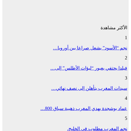
الأكثر مشاهدة
1
نجم “الأسود” يشعل صراعا بين أوروبا…
2
فيلدا يحتفي بعبور “لبؤات الأطلس” إلى…
3
سيدات المغرب يتأهلن إلى نصف نهائي…
4
عماد بوشجدة يهدي المغرب ذهبية سباق 800…
5
نجم المغرب مطلوب في الخليج.