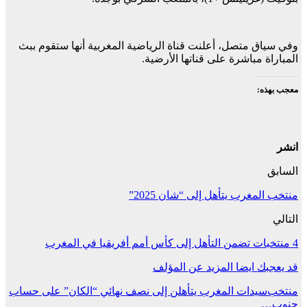
وفي سياق متصل، أعلنت قناة الرياضية المغربية أنها ستقوم ببث
المباراة مباشرة على قناتها الأرضية.
معجب بهذه:
انشر
السابق
منتخب المغرب يتأهل إلى “شان 2025”
التالي
4 منتخبات تضمن التأهل إلى كأس أمم أفريقيا في المغرب
قد يعجبك ايضا
المزيد عن المؤلف
منتخب
سيدات المغرب يتأهلن إلى نصف نهائي “الكان” على حساب
جنوب…