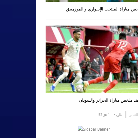
ص مباراة المنتخب الإيفواري و الموزمبيق
د ملخص مباراة الجزائر والسودان
لسابق
التالي
1 من 52