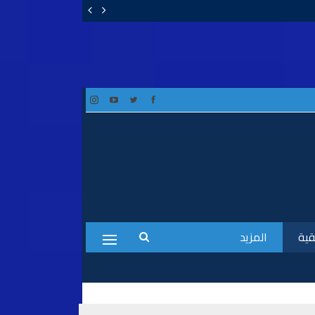
قية
المزيد