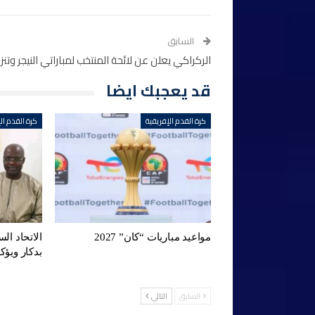
السابق
الركراكي يعلن عن لائحة المنتخب لمباراتي النيجر وتنزان
قد يعجبك ايضا
كرة القدم الإفريقية
كرة القدم ال
مواعيد مباريات “كان” 2027
الاتحاد ال
بدكار ويؤ
السابق
التالي