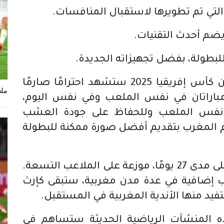
التي تم تطويرها لاستقبال المنافسات.
ضم أحدث التقنيات.
بطولة، بفضل تجهيزاته الجديدة.
أكد لقجع على أن هذه النسخة من كأس إفريقيا 2025 ستشهد احترامًا صارمًا
ملخ
 مباراتان في نفس الملعب وفي نفس اليوم،
4 جماهير في نفس الملعب وللحفاظ على جودة العشب
ام المغرب بتقديم أفضل صورة ممكنة للبطولة
أوضح لقجع أن 52 مباراة ستُقام على مدى 27 يومًا، موزعة على الملاعب التسعة.
 إضافية في عدة مدن مغربية، ستبقى كإرث
يد منها الأندية المغربية في المستقبل.
ه المنشآت الرياضية الحديثة ستساهم في