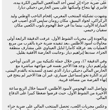
على ضربة جزاء إثر لمس أحد المدافعين الماليين الكرة بيده،
فانبرى لها بنجاح وأسكنها على يمين الحارس دجيكي ديارا.
وشهدت تشكيلة المنتخب المغربي، إقحام الناخب الوطني وليد
الركراكي، لجواد اليميق، مكان رومان سايس الذي أصيب في
المباراة الأولى، بينما بدأ في خط الهجوم بأيوب الكعبي مكان
سفيان رحيمي.
وبالعودة إلى مجريات الشوط الأول، عرفت الدقيقة الرابعة أولى
محاولات أسود الأطلس ،بعد تنفيده ضربة حرة بالقرب من مربع
العمليات بعد عرقلة كامارا لنايل العيناوي على مشارف منطقة
الجزاء، سددها إبراهيم دياز ،وجانبت العارضة الأفقية بقليل.
وفي الدقيقة 17، ومن خلال جملة تكتيكية بين عز الدين أوناحي
وإبراهيم دياز، وجد هذا الأخير نفسه في مواجهة مباشرة مع
الحارس المالي دجيكي ديارا، الذي تصدى لتسديدته بالقدم اليمنى،
لترتد الكرة نحو إسماعيل صيباري، غير أن هذا الاخير لم ينجح في
إنهاء الفرصة من مسافة قريبة.
وتواصل المد الهجومي لأسود الأطلس، لاسيما خلال الربع ساعة
الأخيرة من الشوط الأول، حيث فرضوا ضغطا كبيرا على الدفاع
المالي.
وعكس مجريات اللعب، تحصل المنتخب المالي على ضربة جزاء