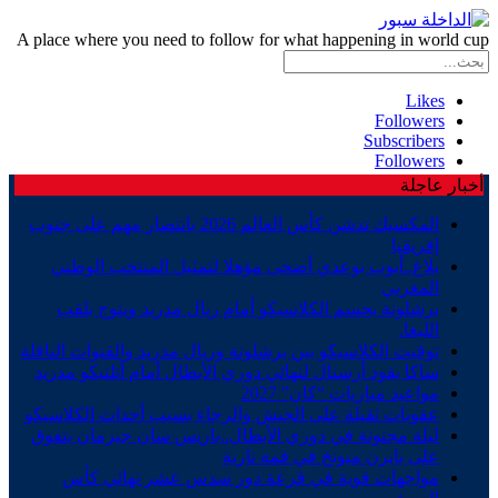
A place where you need to follow for what happening in world cup
Likes
Followers
Subscribers
Followers
أخبار عاجلة
المكسيك تدشن كأس العالم 2026 بانتصار مهم على جنوب
إفريقيا
بلاغ..أيوب بوعدي أضحى مؤهلا لتمثيل المنتخب الوطني
المغربي
برشلونة يحسم الكلاسيكو أمام ريال مدريد ويتوج بلقب
الليغا.
توقيت الكلاسيكو بين برشلونة وريال مدريد والقنوات الناقلة
ساكا يقود أرسنال لنهائي دوري الأبطال أمام أتلتيكو مدريد
مواعيد مباريات “كان” 2027
عقوبات ثقيلة على الجيش والرجاء بسبب أحداث الكلاسيكو
ليلة مجنونة في دوري الأبطال..باريس سان جيرمان يتفوق
على بايرن ميونخ في قمة نارية
مواجهات قوية في قرعة دور سدس عشر نهائي كأس