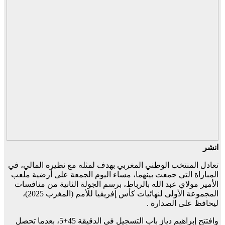
انشر
تعادل المنتخب الوطني المغربي بهدف لمثله مع نظيره المالي، في
المباراة التي جمعت بينهما، مساء اليوم الجمعة على أرضية ملعب
الأمير مولاي عبد الله بالرباط، برسم الجولة الثانية من منافسات
المجموعة الأولى لنهائيات كأس إفريقيا للأمم (المغرب 2025)،
ليحافظ على الصدارة .
وافتتح إبراهيم دياز باب التسجيل في الدقيقة 45+5، بعدما تحصل