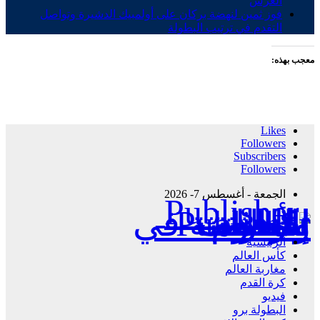
العرش
فوز ثمين لنهضة بركان على أولمبيك الدشيرة وتواصل
التقدم في ترتيب البطولة
معجب بهذه:
Likes
Followers
Subscribers
Followers
الجمعة - أغسطس 7- 2026
Publisher - تغطية إخبارية لكافة الأحداث الرياضية في المغرب والعالم.
الرئيسية
كأس العالم
مغاربة العالم
كرة القدم
فيديو
البطولة برو