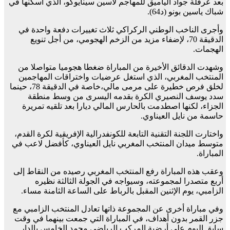
بعد عرقلة جواد الياميق للمهاجم لاسين سينايوكو، الذي أسكنها في
شباك ياسين بونو (د64).
وأجرى الناخب الوطني الركراكي ثلاث تغييرات دفعة واحدة في
الدقيقة 70، لإضفاء مزيد من الزخم الهجومي، من أجل تنويع
الهجمات.
وشهدت الدقائق الأخيرة من المباراة ضغطا هجوميا متواصلا من
المنتخب المغربي، الذي استغل عرضيات واختراقات المهاجمين
لخلق فرص خطيرة على مرمى مالي،خاصة في الدقيقة 78، حينما
سدد يوسف النصيري الكرة بقدمه اليسرى من وسط منطقة
الجزاء، لكنها اصطدمت بالحارس المالي ديارا بعد تلقيه تمريرة
حاسمة من نايل العيناوي.
واختارت اللجنة التقنية التابعة للكونفدرالية الإفريقية لكرة القدم،
متوسط ميدان المنتخب المغربي نايل العيناوي، كأفضل لاعب في
المباراة.
وعقب هذه المباراة رفع المنتخب المغربي رصيده من النقاط إلى
أربع متصدرا لمجموعته، وسيواجه في الجولة الثالثة نظيره
الزامبي، يوم الإثنين المقبل بالرباط على الساعة الثامنة مساء.
وفي مباراة أخرى عن المجموعة ذاتها تعادل المنتخب الزامبي مع
جزر القمر بدون أهداف، في المباراة التي جمعت بينهما في وقت
سابق اليوم على أرضية المركب الرياضي محمد الخامس بالدار