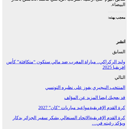
البيضاء.
معجب بهذه:
انشر
السابق
وليد الركراكي.. مباراة المغرب ضد مالي ستكون “متكافئة” كأس
افريقيا 2025
التالي
المنتخب النيجيري يفوز على نظيره التونسي
قد يعجبك ايضا
المزيد عن المؤلف
كرة القدم الإفريقية
مواعيد مباريات “كان” 2027
كرة القدم الإفريقية
الاتحاد السنغالي يشكر سفير الجزائر بدكار
ويؤكد رغبته في…