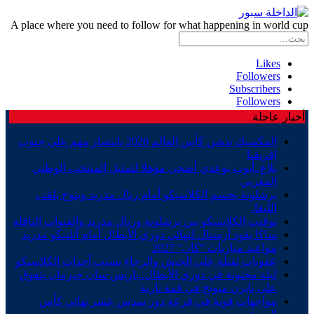
A place where you need to follow for what happening in world cup
Likes
Followers
Subscribers
Followers
أخبار عاجلة
المكسيك تدشن كأس العالم 2026 بانتصار مهم على جنوب
إفريقيا
بلاغ..أيوب بوعدي أضحى مؤهلا لتمثيل المنتخب الوطني
المغربي
برشلونة يحسم الكلاسيكو أمام ريال مدريد ويتوج بلقب
الليغا.
توقيت الكلاسيكو بين برشلونة وريال مدريد والقنوات الناقلة
ساكا يقود أرسنال لنهائي دوري الأبطال أمام أتلتيكو مدريد
مواعيد مباريات “كان” 2027
عقوبات ثقيلة على الجيش والرجاء بسبب أحداث الكلاسيكو
ليلة مجنونة في دوري الأبطال..باريس سان جيرمان يتفوق
على بايرن ميونخ في قمة نارية
مواجهات قوية في قرعة دور سدس عشر نهائي كأس