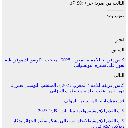
الثالث من ضربة جزاء (90+7).
معجب بهذه:
انشر
السابق
كأس إفريقيا للأمم – المغرب 2025.. منتخب الكونغو الديموقراطية
يفوز على نظيره البوتسواني
التالي
كأس إفريقيا للأمم ( المغرب 2025 ).. المنتخب التونسي يعبر إلى
دور الثمن عقب تعادله مع نظيره التنزاني
قد يعجبك ايضا
المزيد عن المؤلف
كرة القدم الإفريقية
مواعيد مباريات “كان” 2027
كرة القدم الإفريقية
الاتحاد السنغالي يشكر سفير الجزائر بدكار
ويؤكد رغبته في…