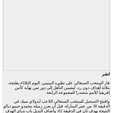
انشر
فاز المنتخب السنغالي على نظيره البينيني، اليوم الثلاثاء بطنجة،
بثلاثة أهداف دون رد، ليضمن التأهل إلى دور ثمن نهاية كأس
إفريقيا للأمم متصدرا للمجموعة الرابعة.
وافتتح التسجيل للمنتخب السنغالي اللاعب أبدولاي سيك في
الدقيقة 38 من عمر المباراة، قبل أن يعزز زميله محمدو حبيبو ديالو
النتيجة بهدف ثان في الدقيقة 62، وأضاف البديل باب ندياي الهدف