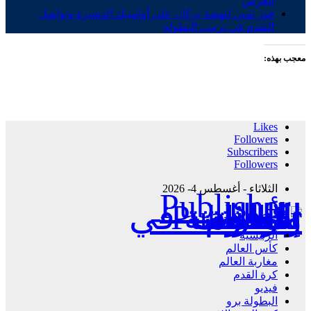
العرش
فوز ثمين لنهضة بركان على أولمبيك الدشيرة وتواصل
التقدم في ترتيب البطولة
معجب بهذه:
Likes
Followers
Subscribers
Followers
الثلاثاء - أغسطس 4- 2026
Publisher - تغطية إخبارية لكافة الأحداث الرياضية في المغرب والعالم.
الرئيسية
كأس العالم
مغاربة العالم
كرة القدم
فيديو
البطولة برو