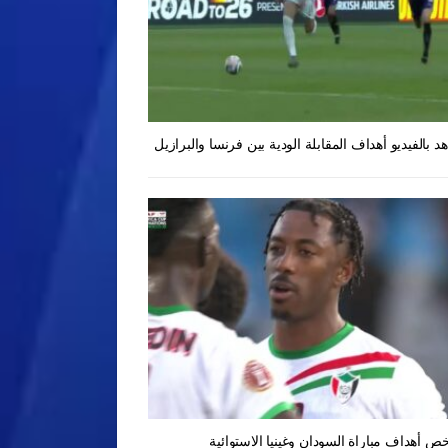
د بالفيديو أهداف المقابلة الودية بين فرنسا والبرازيل
ص أهداف مباراة السودان وغينيا الاستوائية