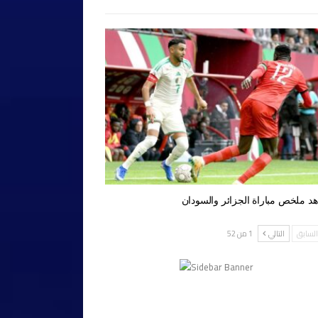
د ملخص مباراة الجزائر والسودان
لسابق
التالي
1 من 52