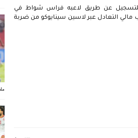
للتسجيل عن طريق لاعبه فراس شواط في
درك منتخب مالي التعادل عبر لاسين سينايوكو من ضربة
ملخ