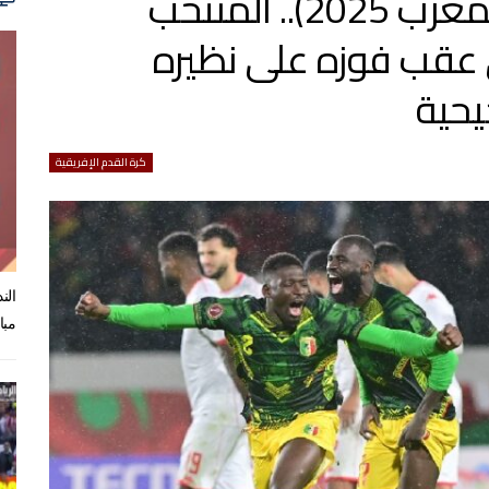
كأس إفريقيا للأمم (المغرب 2025).. المنتخب
ئي عقب فوزه على نظيره
يحية
كرة القدم الإفريقية
الن
مبا