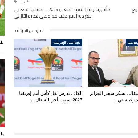
التالي
أهل لربع
كأس إفريقيا للأمم -المغرب 2025 .. المنتخب المغربي
يبلغ دور الربع عقب فوزه على نظيره التنزاني
المزيد عن المؤلف
إفريقية
كرة القدم الإفريقية
ملخ
سنغالي يشكر سفير الجزائر
الكاف يدرس نقل كأس أمم إفريقيا
كد رغبته في…
2027 بسبب تأخر الأشغال…
ملخ