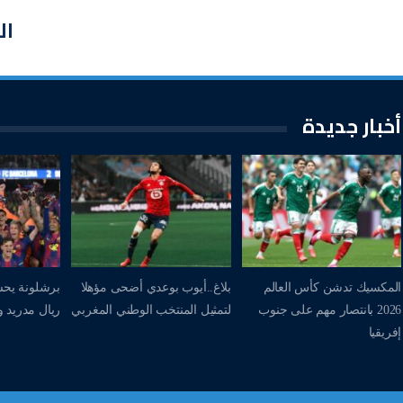
ال
أخبار جديدة
المكسيك تدشن كأس العالم
بلاغ..أيوب بوعدي أضحى مؤهلا
برشلونة يحس
2026 بانتصار مهم على جنوب
لتمثيل المنتخب الوطني المغربي
ريال مدريد وي
إفريقيا