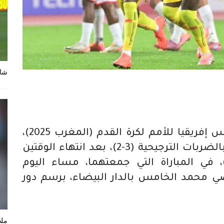
شاه
بلغ المنتخب المالي ربع نهائي كأس إفريقيا للأمم لكرة القدم (المغرب 2025)،
عقب تفوقه على نظيره التونسي بالضربات الترجيحية (3-2)، بعد انتهاء الوقتين
لأصلي والإضافي بالتعادل (1-1)، في المباراة التي جمعتهما، مساء اليوم
ي محمد الخامس بالدار البيضاء، برسم دور
ملخ