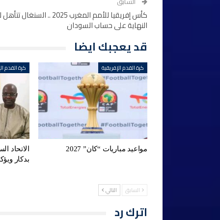
السابق
كأس إفريقيا للأمم المغرب 2025 .. السنغال تت
النهاية على حساب السودان
قد يعجبك ايضا
كرة القدم الإفريقية
كرة القدم ال
مواعيد مباريات “كان” 2027
الاتحاد ال
بدكار ويؤ
السابق
التالي
اترك رد