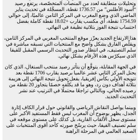
وتحليلات متطابقة لعدد من المنصات المتخصّصة، يرتفع رصيد
“أسود الأطلس” من 1736.57 نقطة، المسجَّلة في تحديث يناير
الماضي الذي وضع المغرب في المركز الثامن عالميًا، إلى حوالي
1754.59 نقطة، أي مكسب يقارب +18.02 نقطة كاملة بفضل
احتساب نتيجة الفوز بثلاثية نظيفة في النهائي.
هذا الارتفاع الجديد يعزّز موقع المنتخب المغربي في المركز الثامن،
ويقلّص الفارق بشكل واضح مع المنتخبات التي تسبقه مباشرة في
سلم التصنيف، في انتظار صدور التحديث الرسمي المقبل للفيفا
الذي سيكرّس هذه الأرقام بشكل نهائي.
في الجهة المقابلة، يتوقَّع أن يتأثر رصيد منتخب السنغال، الذي كان
يحتل المركز الثاني عشر عالميا برصيد يقارب 1706 نقطة بعد
تتويجه الأولي بكأس إفريقيا، بفعل تحويل نتيجة النهائي إلى هزيمة
بثلاثة أهداف دون رد، وهو ما قد يكلّفه خصمًا يتجاوز 20 نقطة من
رصيده الحالي، وبالتالي تراجعًا محتملًا في الترتيب عند نشر
التحديث الجديد.
وبينما يواصل النقاش الرياضي والقانوني حول قرار الكاف إثارة
الجدل، يظهر بوضوح أن المغرب ليس فقط المستفيد الأكبر على
مستوى سجل الألقاب القارية، بل كذلك على مستوى موقعه في
سلم تصنيف الفيفا، حيث يرسّخ صورته كأحد أقوى المنتخبات على
الصعيد العالمي في المرحلة الراهنة