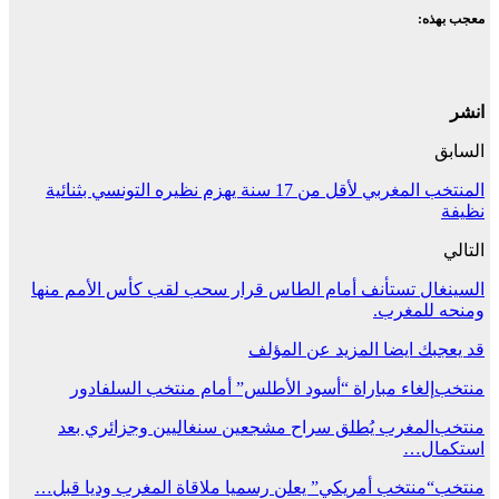
معجب بهذه:
انشر
السابق
المنتخب المغربي لأقل من 17 سنة يهزم نظيره التونسي بثنائية
نظيفة
التالي
السينغال تستأنف أمام الطاس قرار سحب لقب كأس الأمم منها
ومنحه للمغرب.
قد يعجبك ايضا
المزيد عن المؤلف
منتخب
إلغاء مباراة “أسود الأطلس” أمام منتخب السلفادور
منتخب
المغرب يُطلق سراح مشجعين سنغاليين وجزائري بعد
استكمال…
منتخب
“منتخب أمريكي” يعلن رسميا ملاقاة المغرب وديا قبل…