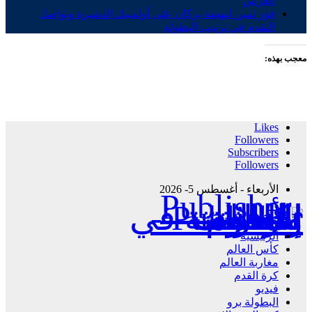
العرش
فوز ثمين لنهضة بركان على أولمبيك الدشيرة وتواصل
التقدم في ترتيب البطولة
معجب بهذه:
Likes
Followers
Subscribers
Followers
الأربعاء - أغسطس 5- 2026
Publisher - تغطية إخبارية لكافة الأحداث الرياضية في المغرب والعالم.
الرئيسية
كأس العالم
مغاربة العالم
كرة القدم
فيديو
البطولة برو