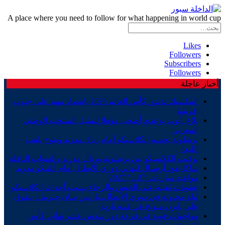
A place where you need to follow for what happening in world cup
Likes
Followers
Subscribers
Followers
أخبار عاجلة
المكسيك تدشن كأس العالم 2026 بانتصار مهم على جنوب
إفريقيا
بلاغ..أيوب بوعدي أضحى مؤهلا لتمثيل المنتخب الوطني
المغربي
برشلونة يحسم الكلاسيكو أمام ريال مدريد ويتوج بلقب
الليغا.
توقيت الكلاسيكو بين برشلونة وريال مدريد والقنوات الناقلة
ساكا يقود أرسنال لنهائي دوري الأبطال أمام أتلتيكو مدريد
مواعيد مباريات “كان” 2027
عقوبات ثقيلة على الجيش والرجاء بسبب أحداث الكلاسيكو
ليلة مجنونة في دوري الأبطال..باريس سان جيرمان يتفوق
على بايرن ميونخ في قمة نارية
مواجهات قوية في قرعة دور سدس عشر نهائي كأس