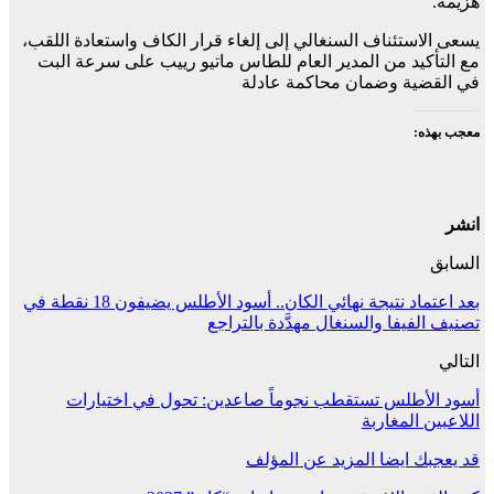
هزيمة.
يسعى الاستئناف السنغالي إلى إلغاء قرار الكاف واستعادة اللقب،
مع التأكيد من المدير العام للطاس ماتيو رييب على سرعة البت
في القضية وضمان محاكمة عادلة
معجب بهذه:
انشر
السابق
بعد اعتماد نتيجة نهائي الكان.. أسود الأطلس يضيفون 18 نقطة في
تصنيف الفيفا والسنغال مهدَّدة بالتراجع
التالي
أسود الأطلس تستقطب نجوماً صاعدين: تحول في اختيارات
اللاعبين المغاربة
قد يعجبك ايضا
المزيد عن المؤلف