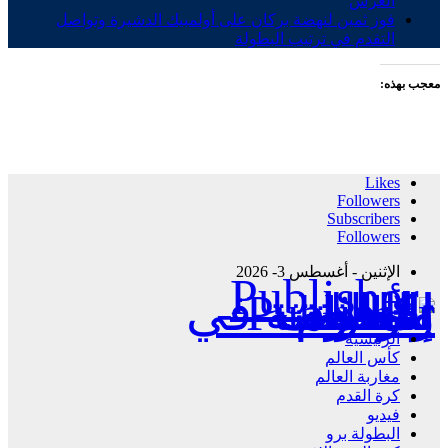
العرش
فوز ثمين لنهضة بركان على أولمبيك الدشيرة وتواصل
التقدم في ترتيب البطولة
معجب بهذه:
Likes
Followers
Subscribers
Followers
الإثنين - أغسطس 3- 2026
Publisher - تغطية إخبارية لكافة الأحداث الرياضية في المغرب والعالم.
الرئيسية
كأس العالم
مغاربة العالم
كرة القدم
فيديو
البطولة برو