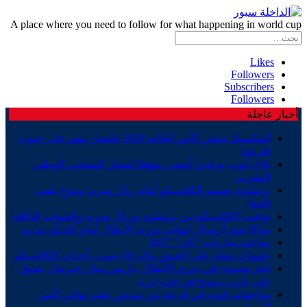
A place where you need to follow for what happening in world cup
Likes
Followers
Subscribers
Followers
أخبار عاجلة
المكسيك تدشن كأس العالم 2026 بانتصار مهم على جنوب
إفريقيا
بلاغ..أيوب بوعدي أضحى مؤهلا لتمثيل المنتخب الوطني
المغربي
برشلونة يحسم الكلاسيكو أمام ريال مدريد ويتوج بلقب
الليغا.
توقيت الكلاسيكو بين برشلونة وريال مدريد والقنوات الناقلة
ساكا يقود أرسنال لنهائي دوري الأبطال أمام أتلتيكو مدريد
مواعيد مباريات “كان” 2027
عقوبات ثقيلة على الجيش والرجاء بسبب أحداث الكلاسيكو
ليلة مجنونة في دوري الأبطال..باريس سان جيرمان يتفوق
على بايرن ميونخ في قمة نارية
مواجهات قوية في قرعة دور سدس عشر نهائي كأس