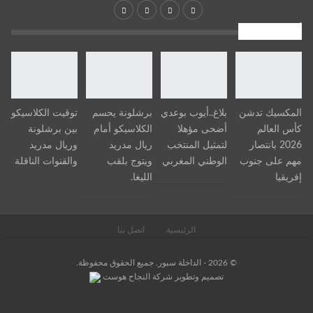
أخبار جديدة
المكسيك تدشن
بلاغ..أيوب بوعدي
برشلونة يحسم
توقيت الكلاسيكو
كأس العالم
أضحى مؤهلا
الكلاسيكو أمام
بين برشلونة
2026 بانتصار
لتمثيل المنتخب
ريال مدريد
وريال مدريد
مهم على جنوب
الوطني المغربي
ويتوج بلقب
والقنوات الناقلة
إفريقيا
الليغا.
الرئيسية
اتصل بنا
© 2026 - الداخلة سبور. جميع الحقوق محفوظة.
تصميم وتطوير
شركة
النجاح هوست