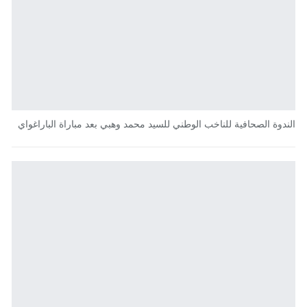
الندوة الصحافية للناخب الوطني للسيد محمد وهبي بعد مباراة الباراغواي