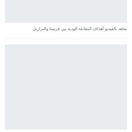
شاهد بالفيديو أهداف المقابلة الودية بين فرنسا والبرازيل