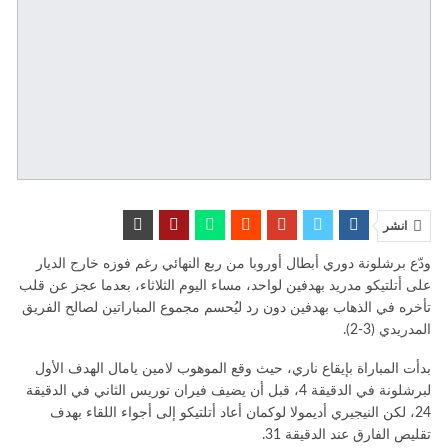
انشر
ودّع برشلونة دوري أبطال أوروبا من ربع النهائي رغم فوزه خارج الديار
على أتلتيكو مدريد بهدفين لواحد، مساء اليوم الثلاثاء، بعدما عجز عن قلب
تأخره في الذهاب بهدفين دون رد ليُحسم مجموع المباراتين لصالح الفريق
المدريدي (3-2).
بدأت المباراة بإيقاع ناري، حيث وقع الموهوب لامين يامال الهدف الأول
لبرشلونة في الدقيقة 4، قبل أن يضيف فيران توريس الثاني في الدقيقة
24، لكن النيجيري أديمولا لوكمان أعاد أتلتيكو إلى أجواء اللقاء بهدف
تقليص الفارق عند الدقيقة 31.