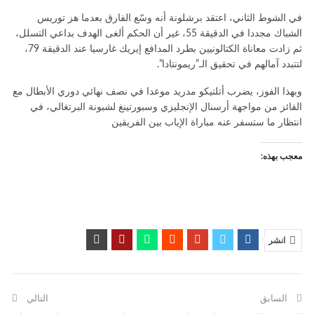
في الشوط الثاني، اعتقد برشلونة أنه وسّع الفارق بعدما هز توريس
الشباك مجددا في الدقيقة 55، غير أن الحكم ألغى الهدف بداعي التسلل،
ثم زادت معاناة الكتالونيين بطرد المدافع إيريك غارسيا عند الدقيقة 79،
لتتبدد آمالهم في تحقيق الـ”ريمونتادا”.
وبهذا الفوز، يضرب أتلتيكو مدريد موعدا في نصف نهائي دوري الأبطال مع
الفائز من مواجهة أرسنال الإنجليزي وسبورتينغ لشبونة البرتغالي، في
انتظار ما ستسفر عنه مباراة الإياب بين الفريقين
معجب بهذه:
انشر
السابق
التالي