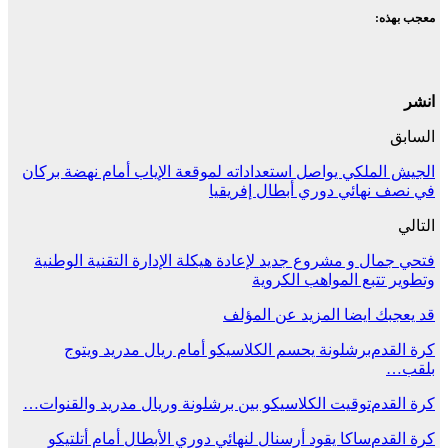
معجب بهذه:
انشر
السابق
الجيش الملكي يواصل استعداداته لموقعة الإياب أمام نهضة بركان
في نصف نهائي دوري أبطال إفريقيا
التالي
فتحي جمال و مشروع جديد لإعادة هيكلة الإدارة التقنية الوطنية
وتطوير تتبع المواهب الكروية
قد يعجبك ايضا
المزيد عن المؤلف
كرة القدم
برشلونة يحسم الكلاسيكو أمام ريال مدريد ويتوج
بلقب…
كرة القدم
توقيت الكلاسيكو بين برشلونة وريال مدريد والقنوات…
كرة القدم
ساكا يقود أرسنال لنهائي دوري الأبطال أمام أتلتيكو