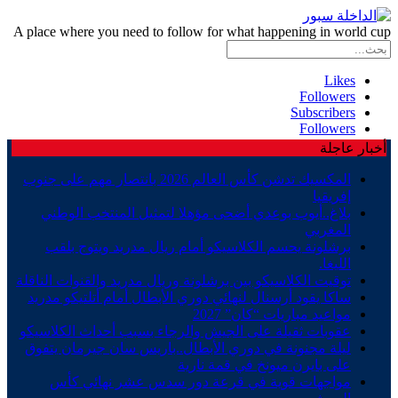
A place where you need to follow for what happening in world cup
Likes
Followers
Subscribers
Followers
أخبار عاجلة
المكسيك تدشن كأس العالم 2026 بانتصار مهم على جنوب
إفريقيا
بلاغ..أيوب بوعدي أضحى مؤهلا لتمثيل المنتخب الوطني
المغربي
برشلونة يحسم الكلاسيكو أمام ريال مدريد ويتوج بلقب
الليغا.
توقيت الكلاسيكو بين برشلونة وريال مدريد والقنوات الناقلة
ساكا يقود أرسنال لنهائي دوري الأبطال أمام أتلتيكو مدريد
مواعيد مباريات “كان” 2027
عقوبات ثقيلة على الجيش والرجاء بسبب أحداث الكلاسيكو
ليلة مجنونة في دوري الأبطال..باريس سان جيرمان يتفوق
على بايرن ميونخ في قمة نارية
مواجهات قوية في قرعة دور سدس عشر نهائي كأس