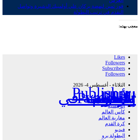
العرش
فوز ثمين لنهضة بركان على أولمبيك الدشيرة وتواصل
التقدم في ترتيب البطولة
معجب بهذه:
Likes
Followers
Subscribers
Followers
الثلاثاء - أغسطس 4- 2026
Publisher - تغطية إخبارية لكافة الأحداث الرياضية في المغرب والعالم.
الرئيسية
كأس العالم
مغاربة العالم
كرة القدم
فيديو
البطولة برو