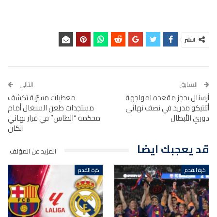
انشر
السابق
التالي
أرسنال يحجز مقعده لمواجهة
معطيات مسرّبة تكشف
أتلتيكو مدريد في نصف نهائي
مستجدات طعن السنغال أمام
دوري الأبطال
محكمة “الطاس” في قرار نهائي
الكان
قد يعجبك ايضا
المزيد عن المؤلف
كرة القدم
كرة القدم