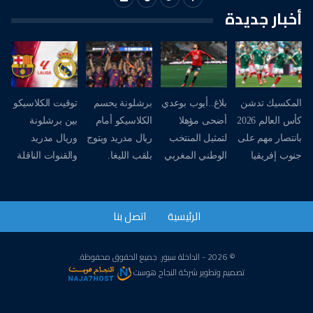
أخبار جديدة
المكسيك تدشن
بلاغ..أيوب بوعدي
برشلونة يحسم
توقيت الكلاسيكو
كأس العالم 2026
أضحى مؤهلا
الكلاسيكو أمام
بين برشلونة
بانتصار مهم على
لتمثيل المنتخب
ريال مدريد ويتوج
وريال مدريد
جنوب إفريقيا
الوطني المغربي
بلقب الليغا.
والقنوات الناقلة
الرئيسية
اتصل بنا
© 2026 - الداخلة سبور. جميع الحقوق محفوظة.
تصميم وتطوير
شركة
النجاح هوست