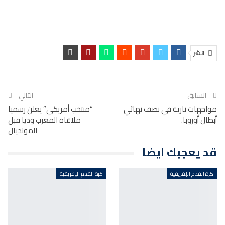
انشر
السابق
التالي
مواجهات نارية في نصف نهائي
“منتخب أمريكي” يعلن رسميا
أبطال أوروبا.
ملاقاة المغرب وديا قبل
المونديال
قد يعجبك ايضا
كرة القدم الإفريقية
كرة القدم الإفريقية