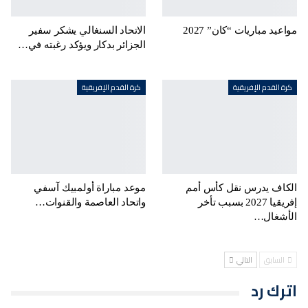
مواعيد مباريات “كان” 2027
الاتحاد السنغالي يشكر سفير
الجزائر بدكار ويؤكد رغبته في…
كرة القدم الإفريقية
كرة القدم الإفريقية
الكاف يدرس نقل كأس أمم
موعد مباراة أولمبيك آسفي
إفريقيا 2027 بسبب تأخر
واتحاد العاصمة والقنوات…
الأشغال…
السابق
التالي
اترك رد