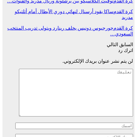
كرة القدم
توقيت الكلاسيكو بين برشلونة وريال مدريد والقنوات…
كرة القدم
ساكا يقود أرسنال لنهائي دوري الأبطال أمام أتلتيكو
مدريد
كرة القدم
جورجيوس دونيس يخلف رينارد ويتولى تدريب المنتخب
السعودي…
السابق
التالي
اترك رد
لن يتم نشر عنوان بريدك الإلكتروني.