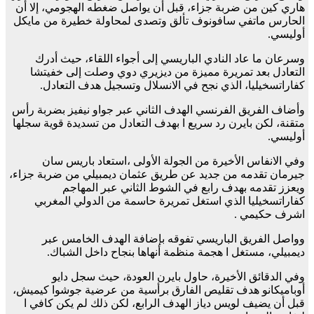
هاري كين من ضربة جزاء، قبل أن يواصل ضغطه الهجومي، إلا أن
الحارس ماتفي سافونوف تألق وتصدى لمحاولة خطيرة من مايكل
أوليسي.
وسرعان ما عاد النادي الباريسي إلى أجواء اللقاء، حيث أدرك
التعادل بعد تمريرة مميزة من ديزيري دوي وصلت إلى خفيتشا
كفاراتسخيليا، الذي نجح في الانسلال وتسجيل هدف التعادل.
وأضاف الفريق الفرنسي الهدف الثاني عبر جواو نيفيز بضربة رأس
متقنة، لكن بايرن رد سريع ا بهدف التعادل من تسديدة قوية سجلها
أوليسي.
وفي الانفاس الأخيرة من الجولة الأولى ،استعاد باريس سان
جيرمان تقدمه من جديد عن طريق عثمان ديمبيلي من ضربة جزاء،
ويعزز تقدمه بهدف رابع في الشوط الثاني عبر المهاجم
كفاراتسخيليا الذي استغل تمريرة حاسمة من الدولي المغربي
اشرف حكيمي .
وواصل الفريق الباريسي تفوقه بإضافة الهدف الخامس عبر
ديمبيلي، مستغل ا هجمة منظمة أنهاها بنجاح داخل الشباك.
وفي الدقائق الأخيرة، حاول بايرن العودة، حيث سجل دايو
أوباميكانو هدف تقليص الفارق برأسية من عرضية جوشوا كيميش،
قبل أن يضيف لويس دياز الهدف الرابع، لكن ذلك لم يكن كافي ا