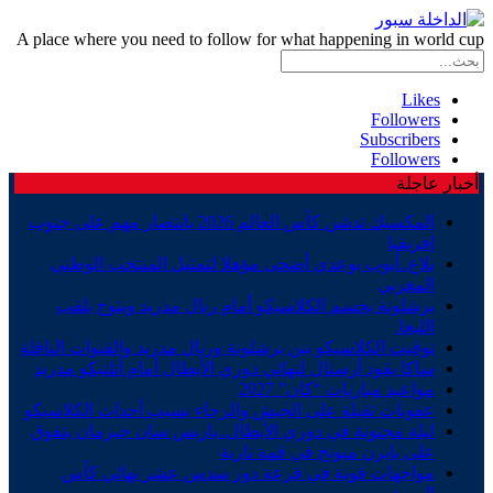
A place where you need to follow for what happening in world cup
Likes
Followers
Subscribers
Followers
أخبار عاجلة
المكسيك تدشن كأس العالم 2026 بانتصار مهم على جنوب
إفريقيا
بلاغ..أيوب بوعدي أضحى مؤهلا لتمثيل المنتخب الوطني
المغربي
برشلونة يحسم الكلاسيكو أمام ريال مدريد ويتوج بلقب
الليغا.
توقيت الكلاسيكو بين برشلونة وريال مدريد والقنوات الناقلة
ساكا يقود أرسنال لنهائي دوري الأبطال أمام أتلتيكو مدريد
مواعيد مباريات “كان” 2027
عقوبات ثقيلة على الجيش والرجاء بسبب أحداث الكلاسيكو
ليلة مجنونة في دوري الأبطال..باريس سان جيرمان يتفوق
على بايرن ميونخ في قمة نارية
مواجهات قوية في قرعة دور سدس عشر نهائي كأس