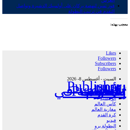
العرش
فوز ثمين لنهضة بركان على أولمبيك الدشيرة وتواصل
التقدم في ترتيب البطولة
معجب بهذه:
Likes
Followers
Subscribers
Followers
السبت - أغسطس 8- 2026
Publisher - تغطية إخبارية لكافة الأحداث الرياضية في المغرب والعالم.
الرئيسية
كأس العالم
مغاربة العالم
كرة القدم
فيديو
البطولة برو