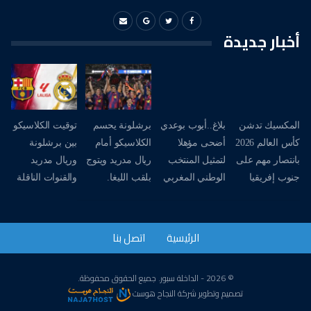
أخبار جديدة
المكسيك تدشن
بلاغ..أيوب بوعدي
برشلونة يحسم
توقيت الكلاسيكو
كأس العالم 2026
أضحى مؤهلا
الكلاسيكو أمام
بين برشلونة
بانتصار مهم على
لتمثيل المنتخب
ريال مدريد ويتوج
وريال مدريد
جنوب إفريقيا
الوطني المغربي
بلقب الليغا.
والقنوات الناقلة
الرئيسية
اتصل بنا
© 2026 - الداخلة سبور. جميع الحقوق محفوظة.
تصميم وتطوير
شركة
النجاح هوست