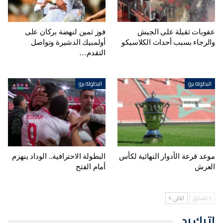
عقوبات ثقيلة على الجيش
فوز ثمين لنهضة بركان على
والرجاء بسبب أحداث الكلاسيكو
أولمبيك الدشيرة وتواصل
التقدم…
البطولة برو
البطولة برو
موعد قرعة الأدوار النهائية لكأس
البطولة الاحترافية.. الوداد ينهزم
العرش
أمام الفتح
السابق
التالي
اترك رد