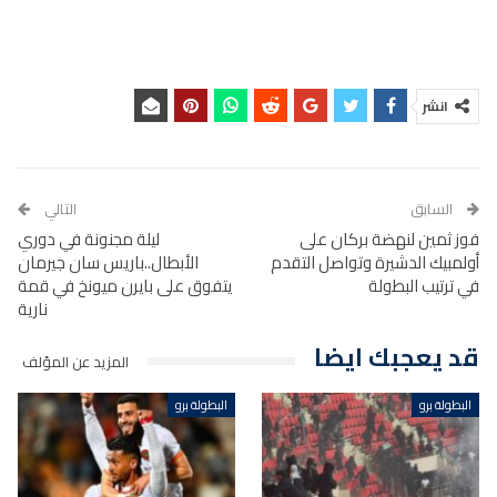
انشر
السابق
التالي
فوز ثمين لنهضة بركان على
ليلة مجنونة في دوري
أولمبيك الدشيرة وتواصل التقدم
الأبطال..باريس سان جيرمان
في ترتيب البطولة
يتفوق على بايرن ميونخ في قمة
نارية
قد يعجبك ايضا
المزيد عن المؤلف
البطولة برو
البطولة برو