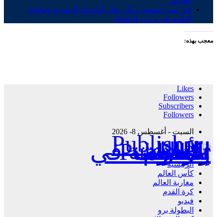
العرش
فوز ثمين لنهضة بركان على أولمبيك الدشيرة وتواصل
التقدم في ترتيب البطولة
معجب بهذه:
Likes
Followers
Subscribers
Followers
السبت - أغسطس 8- 2026
Publisher - تغطية إخبارية لكافة الأحداث الرياضية في المغرب والعالم.
الرئيسية
كأس العالم
مغاربة العالم
كرة القدم
فيديو
البطولة برو