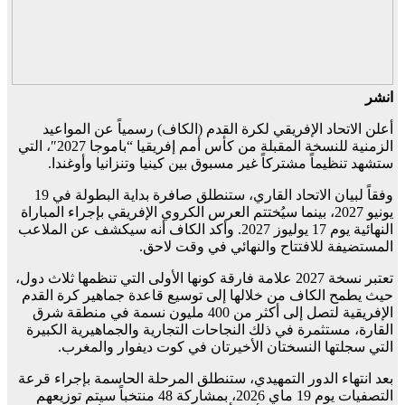
انشر
أعلن الاتحاد الإفريقي لكرة القدم (الكاف) رسمياً عن المواعيد
الزمنية للنسخة المقبلة من كأس أمم إفريقيا “باموجا 2027″، التي
ستشهد تنظيماً مشتركاً غير مسبوق بين كينيا وتنزانيا وأوغندا.
وفقاً لبيان الاتحاد القاري، ستنطلق صافرة بداية البطولة في 19
يونيو 2027، بينما سيُختتم العرس الكروي الإفريقي بإجراء المباراة
النهائية يوم 17 يوليوز 2027. وأكد الكاف أنه سيكشف عن الملاعب
المستضيفة للافتتاح والنهائي في وقت لاحق.
تعتبر نسخة 2027 علامة فارقة كونها الأولى التي تنظمها ثلاث دول،
حيث يطمح الكاف من خلالها إلى توسيع قاعدة جماهير كرة القدم
الإفريقية لتصل إلى أكثر من 400 مليون نسمة في منطقة شرق
القارة، مستثمرة في ذلك النجاحات التجارية والجماهيرية الكبيرة
التي سجلتها النسختان الأخيرتان في كوت ديفوار والمغرب.
بعد انتهاء الدور التمهيدي، ستنطلق المرحلة الحاسمة بإجراء قرعة
التصفيات يوم 19 ماي 2026، بمشاركة 48 منتخباً سيتم توزيعهم