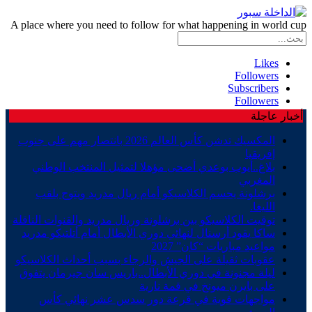
A place where you need to follow for what happening in world cup
Likes
Followers
Subscribers
Followers
أخبار عاجلة
المكسيك تدشن كأس العالم 2026 بانتصار مهم على جنوب
إفريقيا
بلاغ..أيوب بوعدي أضحى مؤهلا لتمثيل المنتخب الوطني
المغربي
برشلونة يحسم الكلاسيكو أمام ريال مدريد ويتوج بلقب
الليغا.
توقيت الكلاسيكو بين برشلونة وريال مدريد والقنوات الناقلة
ساكا يقود أرسنال لنهائي دوري الأبطال أمام أتلتيكو مدريد
مواعيد مباريات “كان” 2027
عقوبات ثقيلة على الجيش والرجاء بسبب أحداث الكلاسيكو
ليلة مجنونة في دوري الأبطال..باريس سان جيرمان يتفوق
على بايرن ميونخ في قمة نارية
مواجهات قوية في قرعة دور سدس عشر نهائي كأس