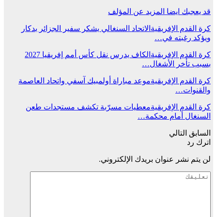
قد يعجبك ايضا
المزيد عن المؤلف
كرة القدم الإفريقية
الاتحاد السنغالي يشكر سفير الجزائر بدكار
ويؤكد رغبته في…
كرة القدم الإفريقية
الكاف يدرس نقل كأس أمم إفريقيا 2027
بسبب تأخر الأشغال…
كرة القدم الإفريقية
موعد مباراة أولمبيك آسفي واتحاد العاصمة
والقنوات…
كرة القدم الإفريقية
معطيات مسرّبة تكشف مستجدات طعن
السنغال أمام محكمة…
السابق
التالي
اترك رد
لن يتم نشر عنوان بريدك الإلكتروني.