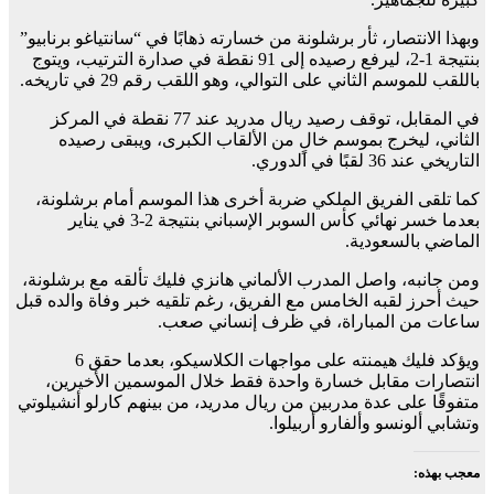
وبهذا الانتصار، ثأر برشلونة من خسارته ذهابًا في “سانتياغو برنابيو”
بنتيجة 1-2، ليرفع رصيده إلى 91 نقطة في صدارة الترتيب، ويتوج
باللقب للموسم الثاني على التوالي، وهو اللقب رقم 29 في تاريخه.
في المقابل، توقف رصيد ريال مدريد عند 77 نقطة في المركز
الثاني، ليخرج بموسم خالٍ من الألقاب الكبرى، ويبقى رصيده
التاريخي عند 36 لقبًا في الدوري.
كما تلقى الفريق الملكي ضربة أخرى هذا الموسم أمام برشلونة،
بعدما خسر نهائي كأس السوبر الإسباني بنتيجة 2-3 في يناير
الماضي بالسعودية.
ومن جانبه، واصل المدرب الألماني هانزي فليك تألقه مع برشلونة،
حيث أحرز لقبه الخامس مع الفريق، رغم تلقيه خبر وفاة والده قبل
ساعات من المباراة، في ظرف إنساني صعب.
ويؤكد فليك هيمنته على مواجهات الكلاسيكو، بعدما حقق 6
انتصارات مقابل خسارة واحدة فقط خلال الموسمين الأخيرين،
متفوقًا على عدة مدربين من ريال مدريد، من بينهم كارلو أنشيلوتي
وتشابي ألونسو وألفارو أربيلوا.
معجب بهذه: