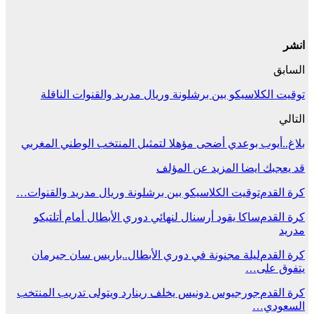
انشر
السابق
توقيت الكلاسيكو بين برشلونة وريال مدريد والقنوات الناقلة
التالي
بلاغ..أيوب بوعدي أضحى مؤهلا لتمثيل المنتخب الوطني المغربي
قد يعجبك ايضا
المزيد عن المؤلف
كرة القدم
توقيت الكلاسيكو بين برشلونة وريال مدريد والقنوات…
كرة القدم
ساكا يقود أرسنال لنهائي دوري الأبطال أمام أتلتيكو
مدريد
كرة القدم
ليلة مجنونة في دوري الأبطال..باريس سان جيرمان
يتفوق على…
كرة القدم
جورجيوس دونيس يخلف رينارد ويتولى تدريب المنتخب
السعودي…