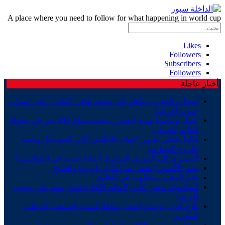
A place where you need to follow for what happening in world cup
Likes
Followers
Subscribers
Followers
أخبار عاجلة
سيدات المغرب يتأهلن إلى نصف نهائي “الكان” على حساب
جنوب إفريقيا.
عماد بوشجدة يهدي المغرب ذهبية سباق 800 متر في بطولة
العالم للشباب
فيلدا يحتفي بعبور “لبؤات الأطلس” إلى المونديال ويشيد
بالروح الجماعية
النصيري إلى الدوري المصري؟ ماذا يحدث في الكواليس؟
نجم “الأسود” يشعل صراعا بين أوروبا والخليج.
نجم المغرب مطلوب في الخليج.
المكسيك تدشن كأس العالم 2026 بانتصار مهم على جنوب
إفريقيا
بلاغ..أيوب بوعدي أضحى مؤهلا لتمثيل المنتخب الوطني
المغربي