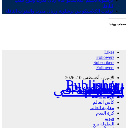
برشلونة يحسم الكلاسيكو أمام ريال مدريد ويتوج بلقب
الليغا.
توقيت الكلاسيكو بين برشلونة وريال مدريد والقنوات الناقلة
معجب بهذه:
Likes
Followers
Subscribers
Followers
الإثنين - أغسطس 10- 2026
Publisher - تغطية إخبارية لكافة الأحداث الرياضية في المغرب والعالم.
الرئيسية
كأس العالم
مغاربة العالم
كرة القدم
فيديو
البطولة برو