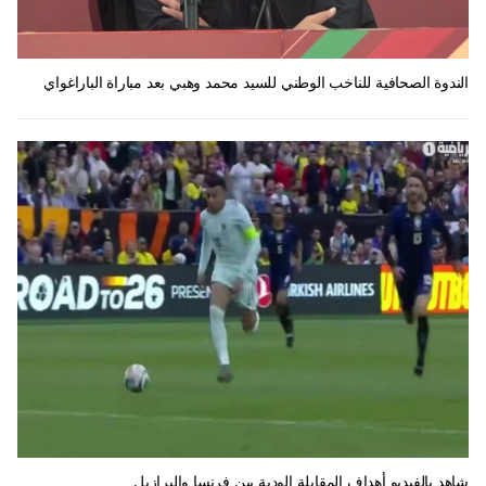
الندوة الصحافية للناخب الوطني للسيد محمد وهبي بعد مباراة الباراغواي
شاهد بالفيديو أهداف المقابلة الودية بين فرنسا والبرازيل