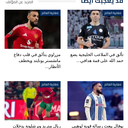
قد يعجبك ايضا
المزيد عن المؤلف
مغاربة العالم
مغاربة العالم
تألق في الملاعب الخليجية يضع
مزراوي يتألق في قلب دفاع
حمد الله على قمة هدافي…
مانشستر يونايتد ويخطف
الأنظار…
مغاربة العالم
مغاربة العالم
بوفال يبعث رسالة قوية لوهبي
ريال مدريد وبرشلونة يدخلان